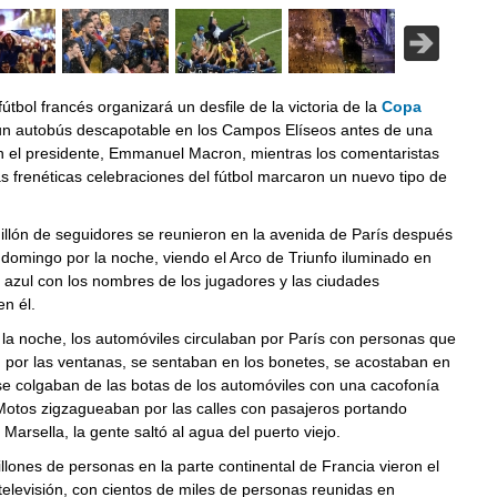
fútbol francés organizará un desfile de la victoria de la
Copa
n autobús descapotable en los Campos Elíseos antes de una
n el presidente, Emmanuel Macron, mientras los comentaristas
as frenéticas celebraciones del fútbol marcaron un nuevo tipo de
llón de seguidores se reunieron en la avenida de París después
l domingo por la noche, viendo el Arco de Triunfo iluminado en
y azul con los nombres de los jugadores y las ciudades
n él.
la noche, los automóviles circulaban por París con personas que
por las ventanas, se sentaban en los bonetes, se acostaban en
se colgaban de las botas de los automóviles con una cacofonía
Motos zigzagueaban por las calles con pasajeros portando
Marsella, la gente saltó al agua del puerto viejo.
lones de personas en la parte continental de Francia vieron el
 televisión, con cientos de miles de personas reunidas en