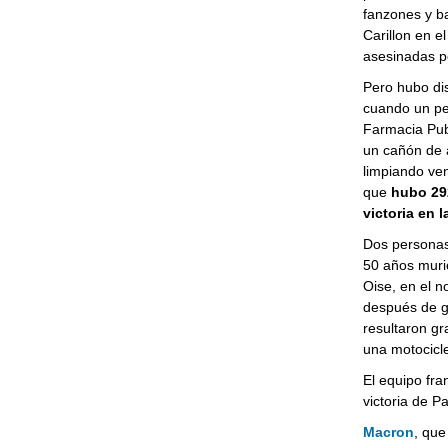
fanzones y ba
Carillon en e
asesinadas p
Pero hubo dis
cuando un pe
Farmacia Publ
un cañón de a
limpiando ven
que
hubo 292
victoria en 
Dos personas
50 años murió
Oise, en el n
después de go
resultaron g
una motocicle
El equipo fra
victoria de 
Macron
, que