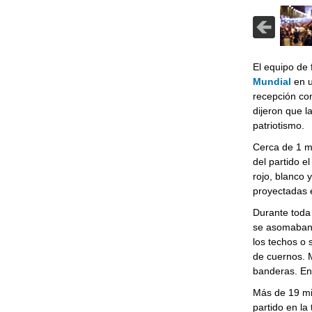
El equipo de 
Mundial
en u
recepción co
dijeron que l
patriotismo.
Cerca de 1 mi
del partido e
rojo, blanco 
proyectadas e
Durante toda 
se asomaban 
los techos o 
de cuernos. 
banderas. En 
Más de 19 mil
partido en la