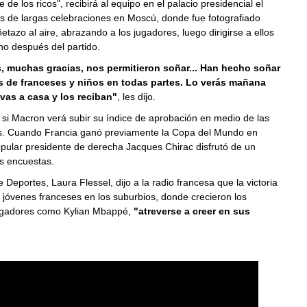
 de los ricos", recibirá al equipo en el palacio presidencial el
s de largas celebraciones en Moscú, donde fue fotografiado
tazo al aire, abrazando a los jugadores, luego dirigirse a ellos
no después del partido.
 muchas gracias, nos permitieron soñar... Han hecho soñar
s de franceses y niños en todas partes. Lo verás mañana
as a casa y los reciban"
, les dijo.
 si Macron verá subir su índice de aprobación en medio de las
s. Cuando Francia ganó previamente la Copa del Mundo en
pular presidente de derecha Jacques Chirac disfrutó de un
s encuestas.
e Deportes, Laura Flessel, dijo a la radio francesa que la victoria
s jóvenes franceses en los suburbios, donde crecieron los
jugadores como Kylian Mbappé,
"atreverse a creer en sus