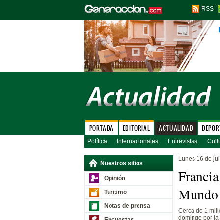
RSS
PORTADA
EDITORIAL
ACTUALIDAD
DEPOR
Política
Internacionales
Entrevistas
Cult
Lunes 16 de jul
Nuestros sitios
Francia
Opinión
Mundo c
Turismo
Notas de prensa
Cerca de 1 mill
domingo por la 
Encuestas