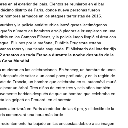
res en el exterior del país. Cientos se reunieron en el bar
l décimo distrito de París, donde nueve personas fueron
or hombres armados en los ataques terroristas de 2015.
turbios y la policía antidisturbios lanzó gases lacrimógenos
queño número de hombres arrojó piedras e irrumpieron en una
icis en los Campos Elíseos, y la policía luego limpió el área con
gua. El lunes por la mañana, Publicis Drugstore estaba
tanas rotas y una tienda saqueada. El Ministerio del Interior dijo
 arrestos en toda Francia durante la noche después de la
la Copa Mundial.
 murieron en las celebraciones. En Annecy, un hombre de unos
 después de saltar a un canal poco profundo, y en la región de
orte de Francia, un hombre que celebraba en su automóvil murió
lpear un árbol. Tres niños de entre tres y seis años también
ravemente heridos después de que un hombre que celebraba en
ta los golpeó en Frouard, en el noreste.
ncés aterrizará en París alrededor de las 4 pm, y el desfile de la
París comenzará una hora más tarde.
 recientemente ha bajado en las encuestas debido a su imagen