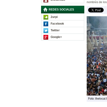
nombres de los 
REDES SOCIALES
2urpi
Facebook
Twitter
Google+
Foto: thelocal.f