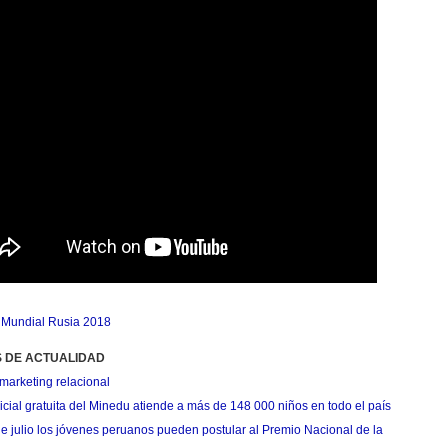
,
Mundial Rusia 2018
S DE ACTUALIDAD
marketing relacional
cial gratuita del Minedu atiende a más de 148 000 niños en todo el país
de julio los jóvenes peruanos pueden postular al Premio Nacional de la