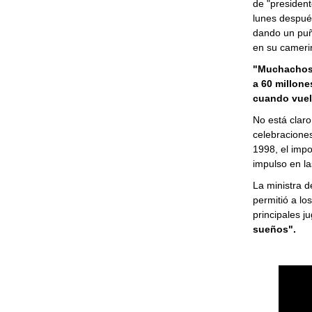
de "presidente
lunes despué
dando un puñe
en su cameri
"Muchachos,
a 60 millone
cuando vuelv
No está claro
celebracione
1998, el impo
impulso en la
La ministra d
permitió a lo
principales 
sueños".