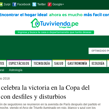
2urpi
Facebook
Twitter
Google+
TES
ESPECTÁCULOS
TECNOLOGÍA
SALUD
GASTRONOMÍA
ECOLOGÍA
ural
Astrología
io 2018
 celebra la victoria en la Copa del
on desfiles y disturbios
ón de seguidores se reunieron en la avenida de París después del partido el
noche, viendo el Arco de Triunfo iluminado en rojo, blanco y azul con los