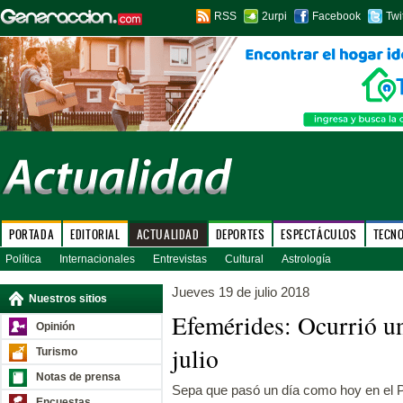
RSS
2urpi
Facebook
Twi
PORTADA
EDITORIAL
ACTUALIDAD
DEPORTES
ESPECTÁCULOS
TECN
Política
Internacionales
Entrevistas
Cultural
Astrología
Jueves 19 de julio 2018
Nuestros sitios
Efemérides: Ocurrió u
Opinión
julio
Turismo
Notas de prensa
Sepa que pasó un día como hoy en el P
Encuestas