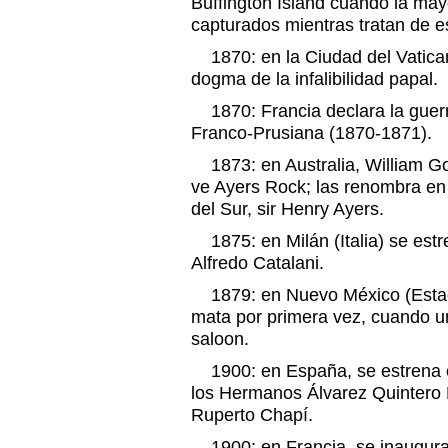
Buffington Island cuando la ma
capturados mientras tratan de es
1870: en la Ciudad del Vatican
dogma de la infalibilidad papal.
1870: Francia declara la guerra
Franco-Prusiana (1870-1871).
1873: en Australia, William Go
ve Ayers Rock; las renombra en 
del Sur, sir Henry Ayers.
1875: en Milán (Italia) se estr
Alfredo Catalani.
1879: en Nuevo México (Estad
mata por primera vez, cuando u
saloon.
1900: en España, se estrena co
los Hermanos Álvarez Quintero 
Ruperto Chapí.
1900: en Francia, se inaugura 