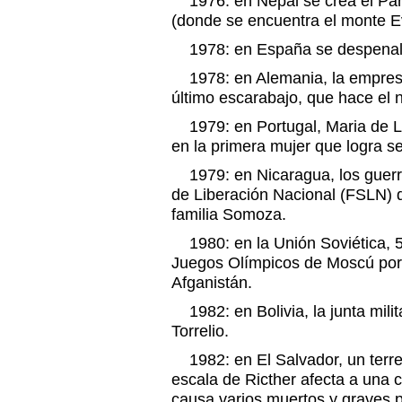
1976: en Nepal se crea el Pa
(donde se encuentra el monte E
1978: en España se despenaliz
1978: en Alemania, la empres
último escarabajo, que hace el 
1979: en Portugal, Maria de Lo
en la primera mujer que logra se
1979: en Nicaragua, los guerril
de Liberación Nacional (FSLN) d
familia Somoza.
1980: en la Unión Soviética, 5
Juegos Olímpicos de Moscú por l
Afganistán.
1982: en Bolivia, la junta milit
Torrelio.
1982: en El Salvador, un terre
escala de Ricther afecta a una cu
causa varios muertos y graves p