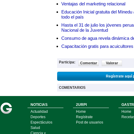
Ventajas del marketing relacional
Educación Inicial gratuita del Mined
todo el país
Hasta el 31 de julio los jóvenes peru
Nacional de la Juventud
Consumo de agua revela dinámica d
Capacitación gratis para acuicul
Participa:
Comentar
Valorar
Regístrate aquí 
COMENTARIOS
NOTICIAS
2URPI
GASTR
Actualidad
Home
Home
Deportes
Regístrate
Receta
Espectáculos
Post de usuarios
Salud
Ciencia y