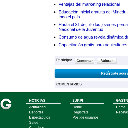
Ventajas del marketing relacional
Educación Inicial gratuita del Mined
todo el país
Hasta el 31 de julio los jóvenes peru
Nacional de la Juventud
Consumo de agua revela dinámica d
Capacitación gratis para acuicul
Participa:
Comentar
Valorar
Regístrate aquí 
COMENTARIOS
NOTICIAS
2URPI
GASTR
Actualidad
Home
Home
Deportes
Regístrate
Receta
Espectáculos
Post de usuarios
Salud
Ciencia y