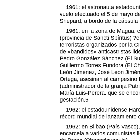
1961: el astronauta estadounid
vuelo efectuado el 5 de mayo de
Shepard, a bordo de la cápsula L
1961: en la zona de Magua, cer
(provincia de Sancti Spíritus) ?
terroristas organizados por la 
de «bandidos» anticastristas lide
Pedro González Sánchez (El Sui
Guillermo Torres Fundora (El C
León Jiménez, José León Jimén
Ortega, asesinan al campesino F
(administrador de la granja Pat
María Luis-Perera, que se enco
gestación.5
1962: el estadounidense Harol
récord mundial de lanzamiento d
1962: en Bilbao (País Vasco), l
encarcela a varios comunistas 