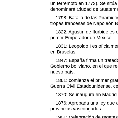
un terremoto en 1773). Se sitúa 
denominará Ciudad de Guatema
1798: Batalla de las Pirámides
tropas francesas de Napoleón B
1822: Agustín de Iturbide es 
primer Emperador de México.
1831: Leopoldo I es oficialmen
en Bruselas.
1847: España firma un tratado
Gobierno boliviano, en el que r
nuevo país.
1861: comienza el primer gran 
Guerra Civil Estadounidense, c
1870: Se inaugura en Madrid e
1876: Aprobada una ley que an
provincias vascongadas.
1901: Celebración de regatas 