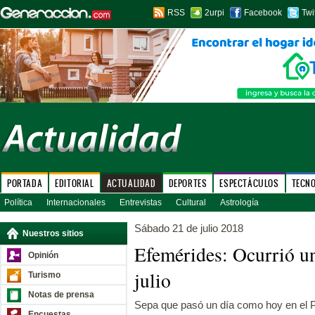
RSS
2urpi
Facebook
Twi
PORTADA
EDITORIAL
ACTUALIDAD
DEPORTES
ESPECTÁCULOS
TECN
Política
Internacionales
Entrevistas
Cultural
Astrología
Sábado 21 de julio 2018
Nuestros sitios
Efemérides: Ocurrió u
Opinión
julio
Turismo
Notas de prensa
Sepa que pasó un día como hoy en el P
Encuestas