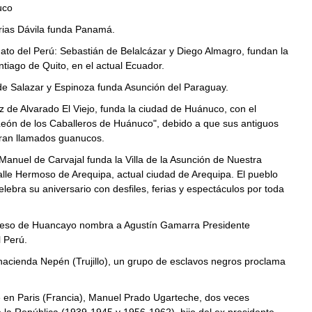
uco
rias Dávila funda Panamá.
nato del Perú: Sebastián de Belalcázar y Diego Almagro, fundan la
tiago de Quito, en el actual Ecuador.
de Salazar y Espinoza funda Asunción del Paraguay.
de Alvarado El Viejo, funda la ciudad de Huánuco, con el
eón de los Caballeros de Huánuco", debido a que sus antiguos
ran llamados guanucos.
Manuel de Carvajal funda la Villa de la Asunción de Nuestra
lle Hermoso de Arequipa, actual ciudad de Arequipa. El pueblo
lebra su aniversario con desfiles, ferias y espectáculos por toda
eso de Huancayo nombra a Agustín Gamarra Presidente
l Perú.
hacienda Nepén (Trujillo), un grupo de esclavos negros proclama
 en Paris (Francia), Manuel Prado Ugarteche, dos veces