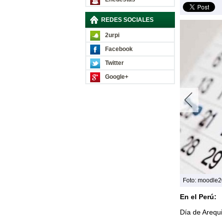
REDES SOCIALES
2urpi
Facebook
Twitter
Google+
Foto: moodle2
En el Perú:
Día de Arequ