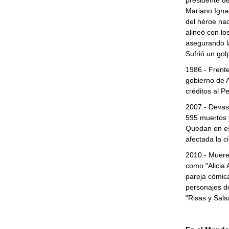
presidente de
Mariano Ignac
del héroe na
alineó con lo
asegurando l
Sufrió un go
1986.- Frente
gobierno de 
créditos al Pe
2007.- Devast
595 muertos y
Quedan en es
afectada la c
2010.- Muere
como "Alicia 
pareja cómica
personajes de
"Risas y Sals