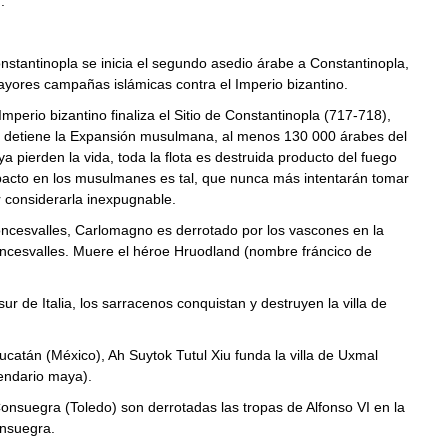
o
:
tantinopla se inicia el segundo asedio árabe a Constantinopla,
yores campañas islámicas contra el Imperio bizantino.
perio bizantino finaliza el Sitio de Constantinopla (717-718),
e detiene la Expansión musulmana, al menos 130 000 árabes del
a pierden la vida, toda la flota es destruida producto del fuego
mpacto en los musulmanes es tal, que nunca más intentarán tomar
r considerarla inexpugnable.
esvalles, Carlomagno es derrotado por los vascones en la
oncesvalles. Muere el héroe Hruodland (nombre fráncico de
r de Italia, los sarracenos conquistan y destruyen la villa de
atán (México), Ah Suytok Tutul Xiu funda la villa de Uxmal
endario maya).
suegra (Toledo) son derrotadas las tropas de Alfonso VI en la
onsuegra.