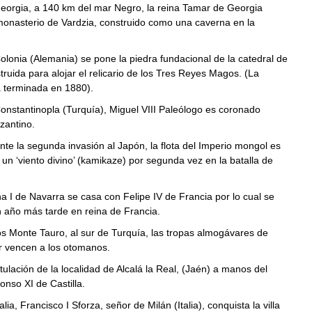
rgia, a 140 km del mar Negro, la reina Tamar de Georgia
monasterio de Vardzia, construido como una caverna en la
onia (Alemania) se pone la piedra fundacional de la catedral de
truida para alojar el relicario de los Tres Reyes Magos. (La
á terminada en 1880).
stantinopla (Turquía), Miguel VIII Paleólogo es coronado
zantino.
e la segunda invasión al Japón, la flota del Imperio mongol es
 un ‘viento divino’ (kamikaze) por segunda vez en la batalla de
I de Navarra se casa con Felipe IV de Francia por lo cual se
n año más tarde en reina de Francia.
 Monte Tauro, al sur de Turquía, las tropas almogávares de
r vencen a los otomanos.
ación de la localidad de Alcalá la Real, (Jaén) a manos del
fonso XI de Castilla.
a, Francisco I Sforza, señor de Milán (Italia), conquista la villa