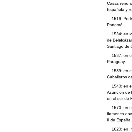
Casas renunc
Española y r
1519: Pedrar
Panamá.
1534: en lo 
de Belalcázar
Santiago de 
1537: en el 
Paraguay.
1539: en el 
Caballeros d
1540: en el V
Asunción de 
en el sur de 
1570: en el c
flamenco env
II de España.
1620: en Ing