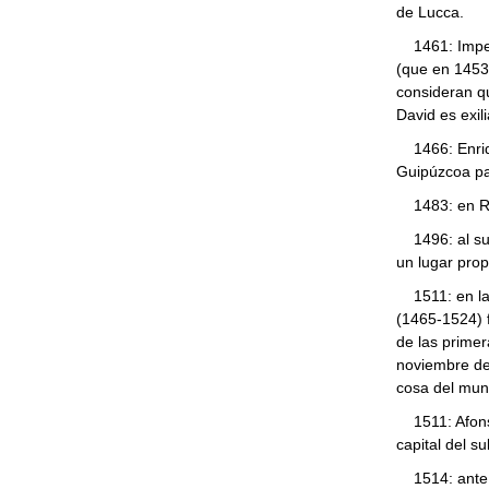
de Lucca.
1461: Imperi
(que en 1453
consideran qu
David es exil
1466: Enriqu
Guipúzcoa par
1483: en Roma
1496: al sur
un lugar prop
1511: en la 
(1465-1524) 
de las primer
noviembre de
cosa del mun
1511: Afonso
capital del s
1514: ante l