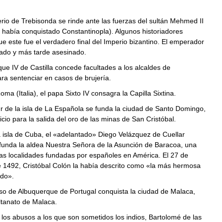
o de Trebisonda se rinde ante las fuerzas del sultán Mehmed II
 había conquistado Constantinopla). Algunos historiadores
e este fue el verdadero final del Imperio bizantino. El emperador
iado y más tarde asesinado.
e IV de Castilla concede facultades a los alcaldes de
a sentenciar en casos de brujería.
 (Italia), el papa Sixto IV consagra la Capilla Sixtina.
 de la isla de La Española se funda la ciudad de Santo Domingo,
icio para la salida del oro de las minas de San Cristóbal.
isla de Cuba, el «adelantado» Diego Velázquez de Cuellar
funda la aldea Nuestra Señora de la Asunción de Baracoa, una
as localidades fundadas por españoles en América. El 27 de
 1492, Cristóbal Colón la había descrito como «la más hermosa
do».
 de Albuquerque de Portugal conquista la ciudad de Malaca,
ultanato de Malaca.
os abusos a los que son sometidos los indios, Bartolomé de las