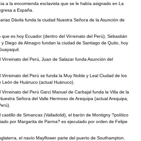
ia a la encomienda esclavista que se le había asignado en La
egresa a España.
ias Dávila funda la ciudad Nuestra Señora de la Asunción de
que es hoy Ecuador (dentro del Virreinato del Perú), Sebastián
 y Diego de Almagro fundan la ciudad de Santiago de Quito, hoy
Guayaquil.
Virreinato del Perú, Juan de Salazar funda Asunción del
Virreinato del Perú se funda la Muy Noble y Leal Ciudad de los
e León de Huánuco (actual Huánuco).
irreinato del Perú Garci Manuel de Carbajal funda la Villa de la
Nuestra Señora del Valle Hermoso de Arequipa (actual Arequipa,
Perú).
astillo de Simancas (Valladolid), el barón de Montigny ?político
iado por Margarita de Parma? es ejecutado por orden de Felipe
laterra, el navío Mayflower parte del puerto de Southampton.