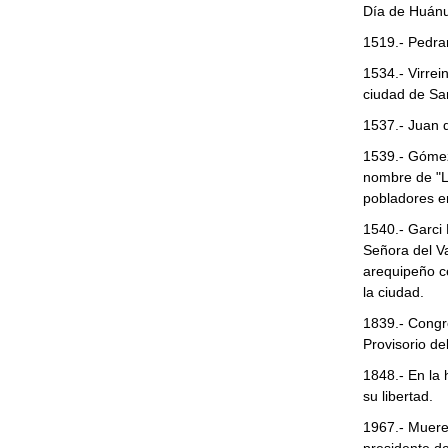
Día de Huán
1519.- Pedra
1534.- Virrei
ciudad de San
1537.- Juan 
1539.- Gómez 
nombre de "L
pobladores e
1540.- Garci 
Señora del Va
arequipeño ce
la ciudad.
1839.- Congr
Provisorio de
1848.- En la 
su libertad.
1967.- Muere