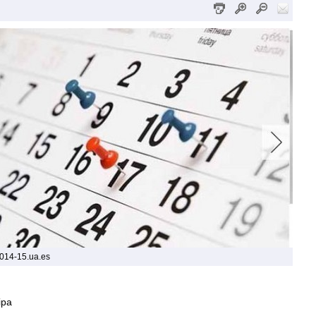
014-15.ua.es
ipa