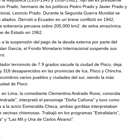
 la República (1939-1945 y 1956-1962), hijo del ex presidente
io Prado, hermano de los políticos Pedro Prado y Javier Prado y
cional, Leoncio Prado. Durante la Segunda Guerra Mundial se
s aliados. Derrotó a Ecuador en un breve conflictó en 1942,
a soberanía peruana sobre 200,000 km2. de selva amazónica.
lpe de Estado en 1962.
 a la suspensión del pago de la deuda externa por parte del
Alan García, el Fondo Monetario Internacional suspende sus
rú.
ador terromoto de 7.9 grados sacude la ciudad de Pisco, deja
 318 desaparecidos en las provincias de Ica, Pisco y Chincha.
combros varios pueblos y ciudades del sur, siendo la más
iudad de Pisco.
 en Lima, la comediante Clementina Andrade Rossi, conocida
Andrade", interpretó el personaje "Doña Cañona" y tuvo como
 a la actriz Esmeralda Checa, ambas gorditas interpretaban
 vecinas chismosas. Trabajó en los programas "Estrafalario",
a" y "Las Mil y Una de Carlos Álvarez".