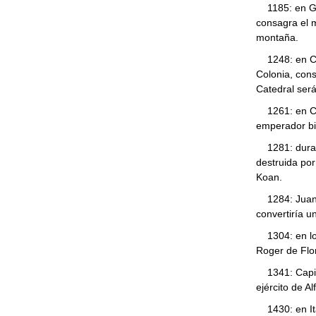
1185: en Geo
consagra el 
montaña.
1248: en Col
Colonia, cons
Catedral ser
1261: en Con
emperador bi
1281: durant
destruida por
Koan.
1284: Juana 
convertiría u
1304: en los
Roger de Flo
1341: Capitul
ejército de Al
1430: en Itali