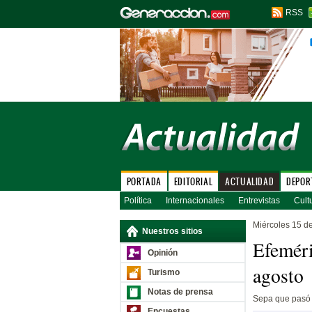
RSS
PORTADA
EDITORIAL
ACTUALIDAD
DEPOR
Política
Internacionales
Entrevistas
Cult
Miércoles 15 d
Nuestros sitios
Efeméri
Opinión
agosto
Turismo
Notas de prensa
Sepa que pasó 
Encuestas