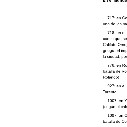
En el Mund
717: en Cons
una de las ma
718: en el Im
con lo que s
Califato Omey
griego. El i
la ciudad, po
778: en Ronc
batalla de R
Rolando).
927: en el su
Tarento.
1007: en Yuc
(según el cal
1097: en Con
batalla de C