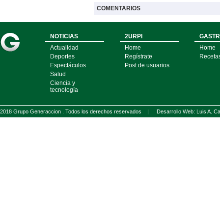
COMENTARIOS
NOTICIAS
2URPI
GASTR
Actualidad
Home
Home
Deportes
Regístrate
Receta
Espectáculos
Post de usuarios
Salud
Ciencia y
tecnología
2018 Grupo Generaccion . Todos los derechos reservados |
Desarrollo Web: Luis A.