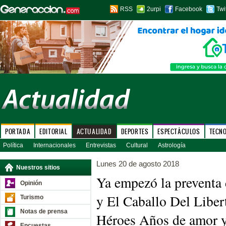
RSS
2urpi
Facebook
Twi
PORTADA
EDITORIAL
ACTUALIDAD
DEPORTES
ESPECTÁCULOS
TECN
Política
Internacionales
Entrevistas
Cultural
Astrología
Lunes 20 de agosto 2018
Nuestros sitios
Ya empezó la preventa 
Opinión
y El Caballo Del Libe
Turismo
Notas de prensa
Héroes Años de amor y
Encuestas