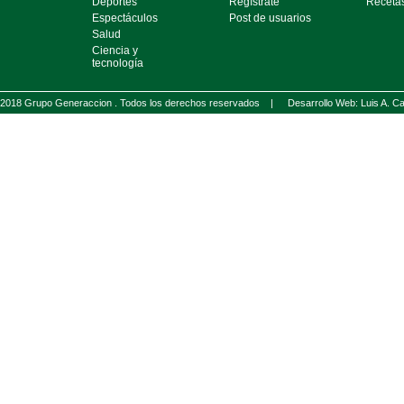
Deportes
Regístrate
Receta
Espectáculos
Post de usuarios
Salud
Ciencia y
tecnología
2018 Grupo Generaccion . Todos los derechos reservados |
Desarrollo Web: Luis A.