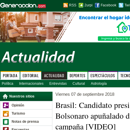
RSS
2urpi
Facebook
Twi
PORTADA
EDITORIAL
ACTUALIDAD
DEPORTES
ESPECTÁCULOS
TECN
Política
Internacionales
Entrevistas
Cultural
Astrología
Viernes 07 de septiembre 2018
Nuestros sitios
Brasil: Candidato presi
Opinión
Bolsonaro apuñalado d
Turismo
Notas de prensa
campaña [VIDEO]
Encuestas