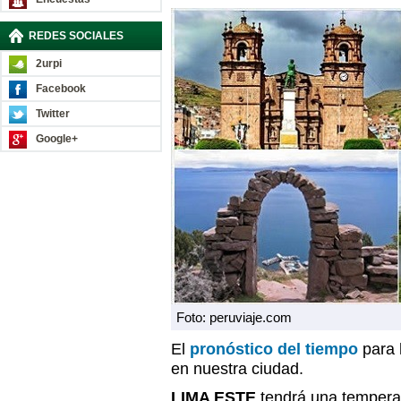
REDES SOCIALES
2urpi
Facebook
Twitter
Google+
Foto: peruviaje.com
El
pronóstico del tiempo
para 
en nuestra ciudad.
LIMA ESTE
tendrá una temper