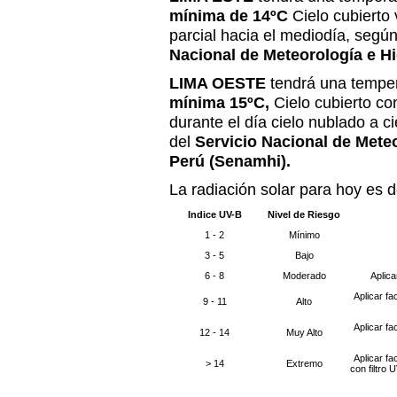
mínima de 14ºC
Cielo cubierto 
parcial hacia el mediodía, según
Nacional de Meteorología e Hi
LIMA OESTE
tendrá una tempe
mínima 15ºC,
Cielo cubierto co
durante el día cielo nublado a ci
del
Servicio Nacional de Meteo
Perú (Senamhi).
La radiación solar para hoy es 
Indice UV-B
Nivel de Riesgo
1 - 2
Mínimo
3 - 5
Bajo
6 - 8
Moderado
Aplica
Aplicar fa
9 - 11
Alto
Aplicar fa
12 - 14
Muy Alto
Aplicar fa
> 14
Extremo
con filtro 