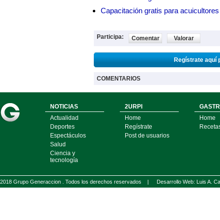
Capacitación gratis para acuicul
Participa:
Comentar
Valorar
Regístrate aquí 
COMENTARIOS
NOTICIAS
2URPI
GASTR
Actualidad
Home
Home
Deportes
Regístrate
Receta
Espectáculos
Post de usuarios
Salud
Ciencia y
tecnología
2018 Grupo Generaccion . Todos los derechos reservados |
Desarrollo Web: Luis A.