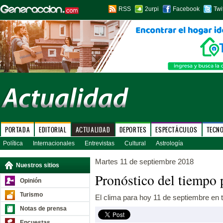
RSS
2urpi
Facebook
Twi
PORTADA
EDITORIAL
ACTUALIDAD
DEPORTES
ESPECTÁCULOS
TECN
Política
Internacionales
Entrevistas
Cultural
Astrología
Martes 11 de septiembre 2018
Nuestros sitios
Pronóstico del tiempo 
Opinión
Turismo
El clima para hoy 11 de septiembre en t
Notas de prensa
Encuestas