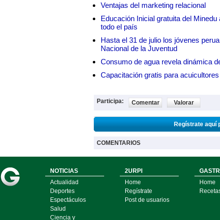
Ventajas del marketing relacional
Educación Inicial gratuita del Mined
todo el país
Hasta el 31 de julio los jóvenes peru
Nacional de la Juventud
Consumo de agua revela dinámica d
Capacitación gratis para acuicul
Participa:
Comentar
Valorar
Regístrate aquí 
COMENTARIOS
NOTICIAS
2URPI
GASTR
Actualidad
Home
Home
Deportes
Regístrate
Receta
Espectáculos
Post de usuarios
Salud
Ciencia y