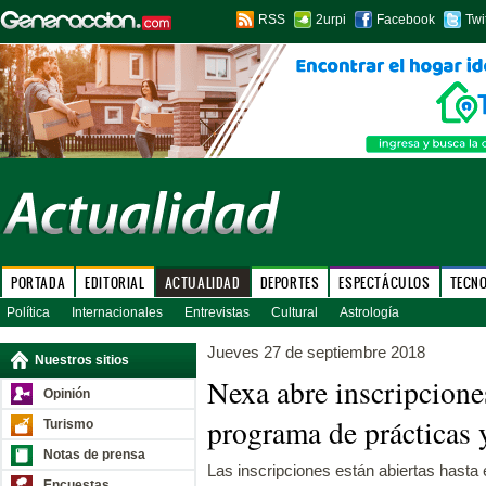
RSS
2urpi
Facebook
Twi
PORTADA
EDITORIAL
ACTUALIDAD
DEPORTES
ESPECTÁCULOS
TECN
Política
Internacionales
Entrevistas
Cultural
Astrología
Jueves 27 de septiembre 2018
Nuestros sitios
Nexa abre inscripcione
Opinión
programa de prácticas 
Turismo
Notas de prensa
Las inscripciones están abiertas hasta 
Encuestas