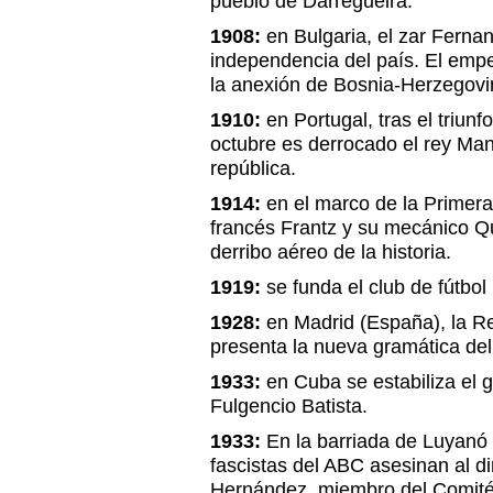
pueblo de Darregueira.
1908:
en Bulgaria, el zar Fernan
independencia del país. El empe
la anexión de Bosnia-Herzegovi
1910:
en Portugal, tras el triunf
octubre es derrocado el rey Manu
república.
1914:
en el marco de la Primera
francés Frantz y su mecánico Qu
derribo aéreo de la historia.
1919:
se funda el club de fútbol
1928:
en Madrid (España), la R
presenta la nueva gramática del
1933:
en Cuba se estabiliza el g
Fulgencio Batista.
1933:
En la barriada de Luyanó
fascistas del ABC asesinan al di
Hernández, miembro del Comité 