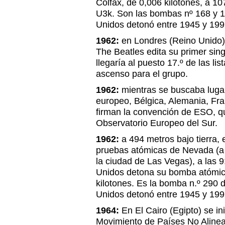
Colfax, de 0,006 kilotones, a 107
U3k. Son las bombas nº 168 y 1
Unidos detonó entre 1945 y 199
1962:
en Londres (Reino Unido),
The Beatles edita su primer sin
llegaría al puesto 17.º de las lis
ascenso para el grupo.
1962:
mientras se buscaba lugar
europeo, Bélgica, Alemania, Fra
firman la convención de ESO, qu
Observatorio Europeo del Sur.
1962:
a 494 metros bajo tierra, 
pruebas atómicas de Nevada (a
la ciudad de Las Vegas), a las 9
Unidos detona su bomba atómica
kilotones. Es la bomba n.º 290 
Unidos detonó entre 1945 y 199
1964:
En El Cairo (Egipto) se ini
Movimiento de Países No Aline