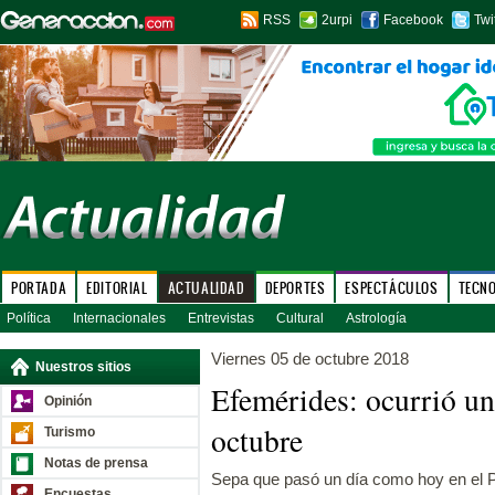
RSS
2urpi
Facebook
Twi
PORTADA
EDITORIAL
ACTUALIDAD
DEPORTES
ESPECTÁCULOS
TECN
Política
Internacionales
Entrevistas
Cultural
Astrología
Viernes 05 de octubre 2018
Nuestros sitios
Efemérides: ocurrió u
Opinión
octubre
Turismo
Notas de prensa
Sepa que pasó un día como hoy en el P
Encuestas