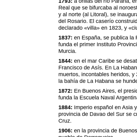
1793:
a orillas del río Paraná, 
Real que se bifurcaba al noroest
y al norte (al Litoral), se inaug
del Rosario. El caserío construi
declarado «villa» en 1823, y «c
1837:
en España, se publica la 
funda el primer Instituto Provi
Murcia.
1844:
en el mar Caribe se desa
Francisco de Asís. En La Haban
muertos, incontables heridos, 
la bahía de La Habana se hund
1872:
En Buenos Aires, el pres
funda la Escuela Naval Argentin
1884:
Imperio español en Asia y
provincia de Davao del Sur se c
Cruz.
1906:
en la provincia de Buenos 