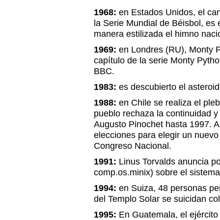
1968:
en Estados Unidos, el can
la Serie Mundial de Béisbol, es 
manera estilizada el himno naci
1969:
en Londres (RU), Monty P
capítulo de la serie Monty Pytho
BBC.
1983:
es descubierto el astero
1988:
en Chile se realiza el plebi
pueblo rechaza la continuidad 
Augusto Pinochet hasta 1997. A
elecciones para elegir un nuevo
Congreso Nacional.
1991:
Linus Torvalds anuncia po
comp.os.minix) sobre el sistema
1994:
en Suiza, 48 personas per
del Templo Solar se suicidan co
1995:
En Guatemala, el ejércit