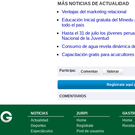
MÁS NOTICIAS DE ACTUALIDAD
Ventajas del marketing relacional
Educación Inicial gratuita del Mined
todo el país
Hasta el 31 de julio los jóvenes peru
Nacional de la Juventud
Consumo de agua revela dinámica d
Capacitación gratis para acuicul
Participa:
Comentar
Valorar
Regístrate aquí 
COMENTARIOS
NOTICIAS
2URPI
GASTR
Actualidad
Home
Home
Deportes
Regístrate
Receta
Espectáculos
Post de usuarios