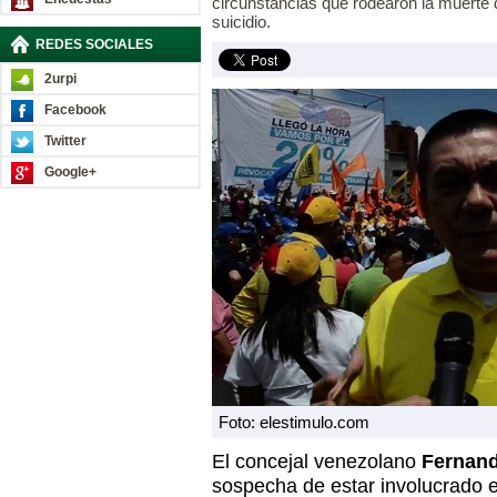
circunstancias que rodearon la muerte 
suicidio.
REDES SOCIALES
2urpi
Facebook
Twitter
Google+
Foto: elestimulo.com
El concejal venezolano
Fernand
sospecha de estar involucrado en