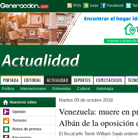
RSS
2urpi
Facebook
Twi
PORTADA
EDITORIAL
ACTUALIDAD
DEPORTES
ESPECTÁCULOS
TECN
Política
Internacionales
Entrevistas
Cultural
Astrología
Martes 09 de octubre 2018
Nuestros sitios
Venezuela: muere en pr
Opinión
Albán de la oposición 
Turismo
Notas de prensa
El fiscal jefe Tarek William Saab orden
Encuestas