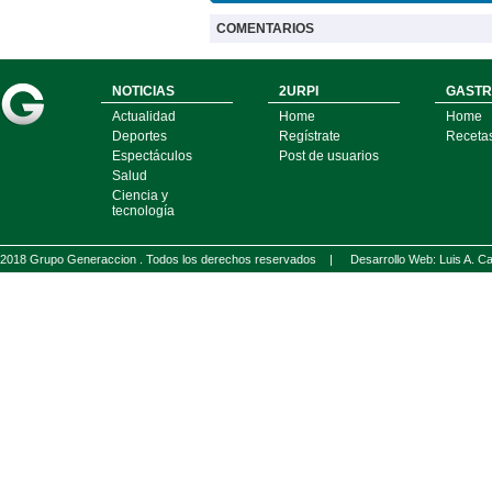
COMENTARIOS
NOTICIAS
2URPI
GASTR
Actualidad
Home
Home
Deportes
Regístrate
Receta
Espectáculos
Post de usuarios
Salud
Ciencia y
tecnología
2018 Grupo Generaccion . Todos los derechos reservados |
Desarrollo Web: Luis A.