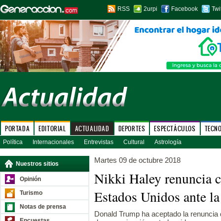
RSS
2urpi
Facebook
Twi
PORTADA
EDITORIAL
ACTUALIDAD
DEPORTES
ESPECTÁCULOS
TECN
Política
Internacionales
Entrevistas
Cultural
Astrología
Martes 09 de octubre 2018
Nuestros sitios
Nikki Haley renuncia 
Opinión
Estados Unidos ante 
Turismo
Notas de prensa
Donald Trump ha aceptado la renuncia 
Encuestas