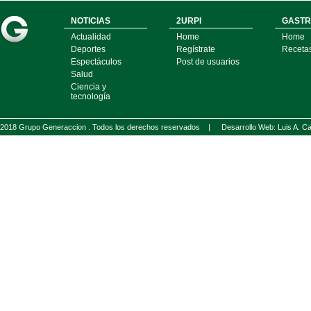
NOTICIAS
2URPI
GASTR
Actualidad
Home
Home
Deportes
Regístrate
Receta
Espectáculos
Post de usuarios
Salud
Ciencia y
tecnología
2018 Grupo Generaccion . Todos los derechos reservados |
Desarrollo Web: Luis A.