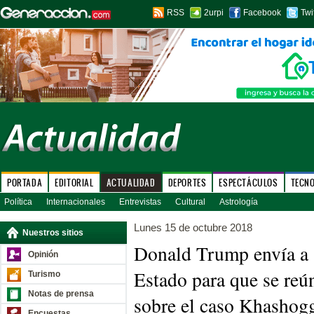
RSS
2urpi
Facebook
Twi
PORTADA
EDITORIAL
ACTUALIDAD
DEPORTES
ESPECTÁCULOS
TECN
Política
Internacionales
Entrevistas
Cultural
Astrología
Lunes 15 de octubre 2018
Nuestros sitios
Donald Trump envía a s
Opinión
Estado para que se reún
Turismo
Notas de prensa
sobre el caso Khashog
Encuestas