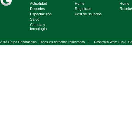
Actualidad
Home
Home
Deportes
Regístrate
Receta
Espectáculos
Post de usuarios
Salud
Ciencia y
tecnología
2018 Grupo Generaccion . Todos los derechos reservados |
Desarrollo Web: Luis A.