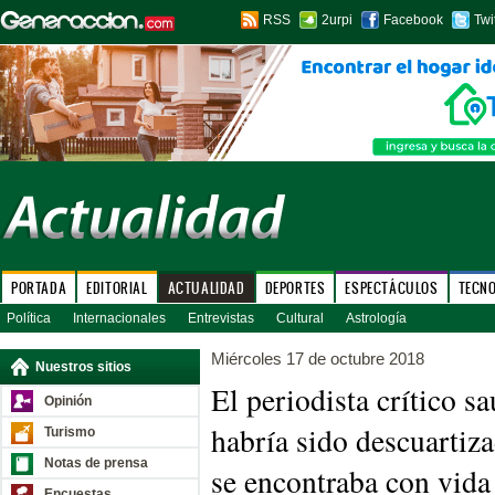
RSS
2urpi
Facebook
Twi
PORTADA
EDITORIAL
ACTUALIDAD
DEPORTES
ESPECTÁCULOS
TECN
Política
Internacionales
Entrevistas
Cultural
Astrología
Miércoles 17 de octubre 2018
Nuestros sitios
El periodista crítico 
Opinión
habría sido descuartiz
Turismo
Notas de prensa
se encontraba con vida
Encuestas