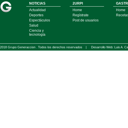
NOTICIAS
2URPI
GASTR
Actualidad
Home
Home
Deportes
Regístrate
Receta
Espectáculos
Post de usuarios
Salud
Ciencia y
tecnología
2018 Grupo Generaccion . Todos los derechos reservados |
Desarrollo Web: Luis A.