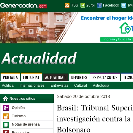
RSS
2urpi
Facebook
Twi
PORTADA
EDITORIAL
ACTUALIDAD
DEPORTES
ESPECTÁCULOS
TECN
Política
Internacionales
Entrevistas
Cultural
Astrología
Sábado 20 de octubre 2018
Nuestros sitios
Brasil: Tribunal Superi
Opinión
investigación contra l
Turismo
Notas de prensa
Bolsonaro
Encuestas