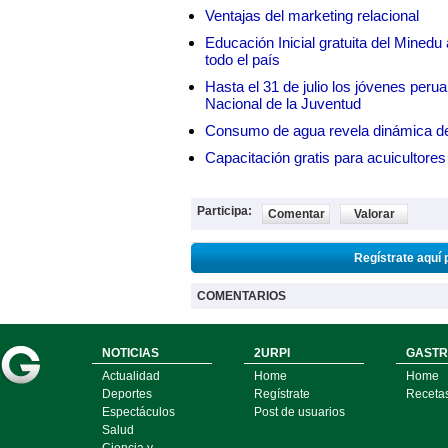
Ventajas del marketing relacional
Educación Inicial gratuita del Mined
todo el país
Hasta el 31 de julio los jóvenes peru
Nacional de la Juventud
Consumo de agua revela dinámica d
Capacitación gratis para acuicul
Participa:
Comentar
Valorar
Regístrate aquí 
COMENTARIOS
NOTICIAS
2URPI
GASTR
Actualidad
Home
Home
Deportes
Regístrate
Receta
Espectáculos
Post de usuarios
Salud