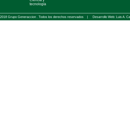
Ciencia y
tecnología
2018 Grupo Generaccion . Todos los derechos reservados |
Desarrollo Web: Luis A.