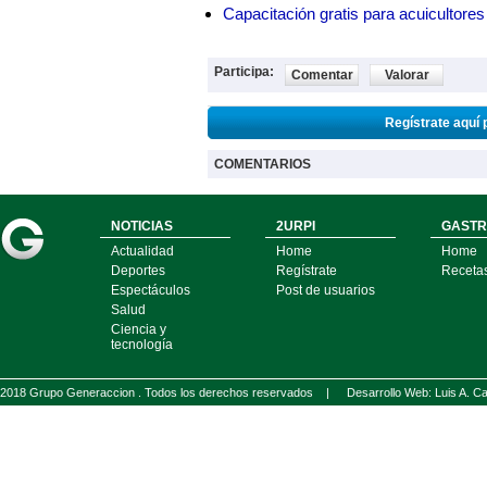
Capacitación gratis para acuicul
Participa:
Comentar
Valorar
Regístrate aquí 
COMENTARIOS
NOTICIAS
2URPI
GASTR
Actualidad
Home
Home
Deportes
Regístrate
Receta
Espectáculos
Post de usuarios
Salud
Ciencia y
tecnología
2018 Grupo Generaccion . Todos los derechos reservados |
Desarrollo Web: Luis A.