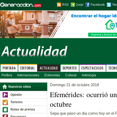
RSS
2urpi
Facebook
Twi
PORTADA
EDITORIAL
ACTUALIDAD
DEPORTES
ESPECTÁCULOS
TECN
Política
Internacionales
Entrevistas
Cultural
Astrología
Domingo 21 de octubre 2018
Nuestros sitios
Efemérides: ocurrió u
Opinión
octubre
Turismo
Notas de prensa
Sepa que pasó un día como hoy en el P
Encuestas