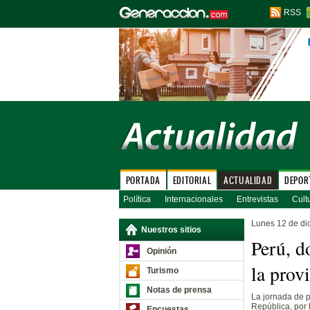
RSS
PORTADA
EDITORIAL
ACTUALIDAD
DEPOR
Política
Internacionales
Entrevistas
Cult
Lunes 12 de di
Nuestros sitios
Perú, d
Opinión
la prov
Turismo
Notas de prensa
La jornada de p
República, por 
Encuestas