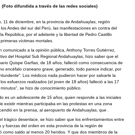
(Foto difundida a través de las redes sociales)
 11 de diciembre, en la provincia de Andahuaylas, región
los Andes del sur del Perú, las manifestaciones en contra del
a República, por el adelante y la libertad de Pedro Castillo
 primeras víctimas mortales.
n comunicado a la opinión pública, Anthony Torres Gutiérrez,
utivo del Hospital Sub Regional Andahuaylas, hizo saber que el
ario Quispe Garfias, de 18 años, falleció como consecuencia de
mo encéfalo craneano grave, generado, todo parece indicar, por
ntundente". Los médicos nada pudieron hacer por salvarle la
 los esfuerzos realizados (el joven de 18 años) falleció a las 17
minutos", se hizo de conocimiento público.
cido es un adolescente de 15 años, quien responde a las iniciales
e existir
mientras participaba en las protestas en una zona
cendió en la prensa, al aeropuerto de Andahuaylas, que .
l trágico desenlace, se hizo saber que los enfrentamientos entre
 y fuerzas del orden en esta provincia de la región de
ó como saldo al menos 20 heridos. Y que dos miembros de la