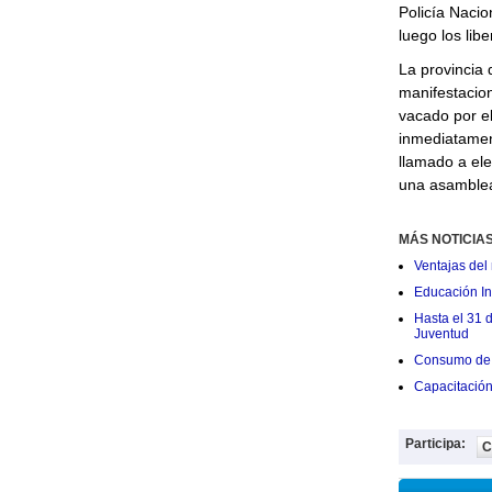
Policía Nacio
luego los lib
La provincia
manifestacion
vacado por e
inmediatament
llamado a ele
una asamblea
MÁS NOTICIA
Ventajas del 
Educación Ini
Hasta el 31 
Juventud
Consumo de 
Capacitació
Participa:
C