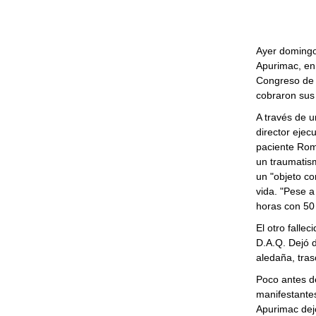
Ayer domingo,
Apurimac, en 
Congreso de l
cobraron sus
A través de u
director ejec
paciente Rom
un traumatis
un "objeto co
vida. "Pese a
horas con 50 
El otro falle
D.A.Q. Dejó d
aledaña, tras
Poco antes de
manifestantes
Apurimac
dej