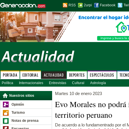
RSS
2urpi
Facebook
Twi
PORTADA
EDITORIAL
ACTUALIDAD
DEPORTES
ESPECTÁCULOS
TECN
Política
Internacionales
Entrevistas
Cultural
Astrología
Martes 10 de enero 2023
Nuestros sitios
Evo Morales no podrá 
Opinión
territorio peruano
Turismo
Notas de prensa
De acuerdo a lo fundamentrado por el Min
Encuestas