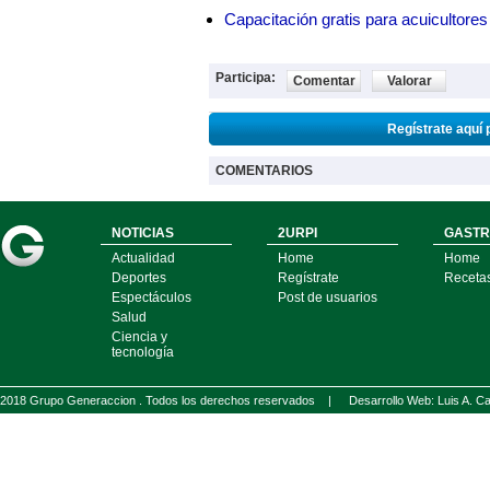
Capacitación gratis para acuicul
Participa:
Comentar
Valorar
Regístrate aquí 
COMENTARIOS
NOTICIAS
2URPI
GASTR
Actualidad
Home
Home
Deportes
Regístrate
Receta
Espectáculos
Post de usuarios
Salud
Ciencia y
tecnología
2018 Grupo Generaccion . Todos los derechos reservados |
Desarrollo Web: Luis A.