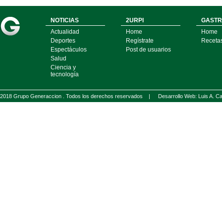
NOTICIAS
2URPI
GASTR
Actualidad
Home
Home
Deportes
Regístrate
Receta
Espectáculos
Post de usuarios
Salud
Ciencia y
tecnología
2018 Grupo Generaccion . Todos los derechos reservados |
Desarrollo Web: Luis A.