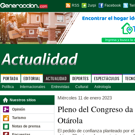
RSS
2urpi
Facebook
Twi
PORTADA
EDITORIAL
ACTUALIDAD
DEPORTES
ESPECTÁCULOS
TECN
Política
Internacionales
Entrevistas
Cultural
Astrología
Miércoles 11 de enero 2023
Nuestros sitios
Pleno del Congreso da 
Opinión
Otárola
Turismo
Notas de prensa
El pedido de confianza planteado por el
Encuestas