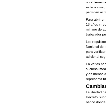
notablemente 
es lo normal
permiten acti
Para abrir u
18 años y rec
mínimo de ape
trabajador pu
Los requisit
Nacional de I
para verifica
adicional seg
En varios ban
sucursal medi
y en menos de
representa un
Cambiar
La libertad d
Decreto Supre
banco donde r