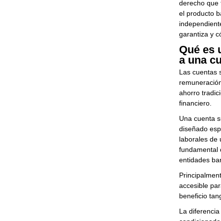
derecho que 
el producto 
independiente
garantiza y 
Qué es u
a una c
Las cuentas 
remuneración 
ahorro tradic
financiero.
Una cuenta su
diseñado esp
laborales de 
fundamental d
entidades ban
Principalment
accesible par
beneficio ta
La diferencia