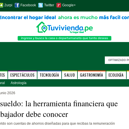
2urpi
Facebook
Twitter
Google+
TES
ESPECTÁCULOS
TECNOLOGÍA
SALUD
GASTRONOMÍA
ECOLOGÍA
ural
Astrología
unio 2026
sueldo: la herramienta financiera que
abajador debe conocer
eldo son cuentas de ahorros diseñadas para que recibas la remuneración