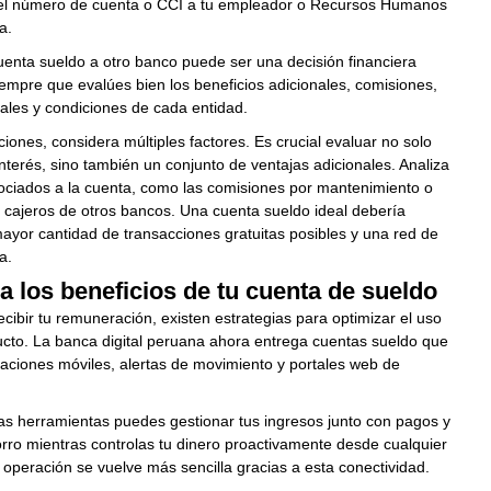
el número de cuenta o CCI a tu empleador o Recursos Humanos
a.
enta sueldo a otro banco puede ser una decisión financiera
siempre que evalúes bien los beneficios adicionales, comisiones,
itales y condiciones de cada entidad.
ciones, considera múltiples factores. Es crucial evaluar no solo
interés, sino también un conjunto de ventajas adicionales. Analiza
ociados a la cuenta, como las comisiones por mantenimiento o
n cajeros de otros bancos. Una cuenta sueldo ideal debería
mayor cantidad de transacciones gratuitas posibles y una red de
a.
 los beneficios de tu cuenta de sueldo
ecibir tu remuneración, existen estrategias para optimizar el uso
ucto. La banca digital peruana ahora entrega cuentas sueldo que
caciones móviles, alertas de movimiento y portales web de
as herramientas puedes gestionar tus ingresos junto con pagos y
ro mientras controlas tu dinero proactivamente desde cualquier
 operación se vuelve más sencilla gracias a esta conectividad.