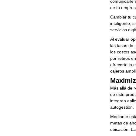
comunicarle 
de tu empres
Cambiar tu cu
inteligente, 
servicios dig
Al evaluar op
las tasas de 
los costos as
por retiros e
ofrecerte la 
cajeros ampli
Maximiza
Más allá de r
de este prod
integran apli
autogestión.
Mediante est
metas de ahor
ubicación. La