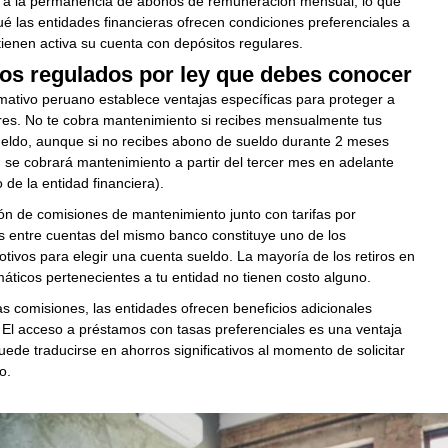
 a la permanencia de abonos de remuneración mensual, lo que
ué las entidades financieras ofrecen condiciones preferenciales a
enen activa su cuenta con depósitos regulares.
ios regulados por ley que debes conocer
ativo peruano establece ventajas específicas para proteger a
ores. No te cobra mantenimiento si recibes mensualmente tus
eldo, aunque si no recibes abono de sueldo durante 2 meses
 se cobrará mantenimiento a partir del tercer mes en adelante
de la entidad financiera).
ón de comisiones de mantenimiento junto con tarifas por
s entre cuentas del mismo banco constituye uno de los
otivos para elegir una cuenta sueldo. La mayoría de los retiros en
áticos pertenecientes a tu entidad no tienen costo alguno.
as comisiones, las entidades ofrecen beneficios adicionales
 El acceso a préstamos con tasas preferenciales es una ventaja
de traducirse en ahorros significativos al momento de solicitar
o.