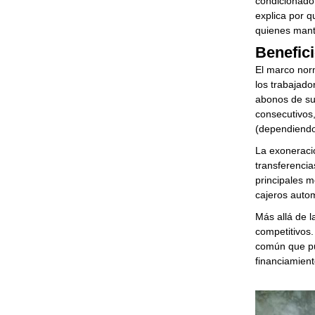
condicionado
explica por q
quienes manti
Benefic
El marco norm
los trabajad
abonos de su
consecutivos,
(dependiendo 
La exoneraci
transferencia
principales m
cajeros autom
Más allá de l
competitivos.
común que pue
financiamient