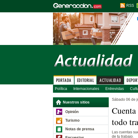
RSS
PORTADA
EDITORIAL
ACTUALIDAD
DEPOR
Política
Internacionales
Entrevistas
Cult
Sábado 06 de j
Nuestros sitios
Cuenta 
Opinión
todo tr
Turismo
Notas de prensa
Las cuentas su
de tu trabajo.
Encuestas