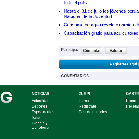
todo el país
Hasta el 31 de julio los jóvenes peru
Nacional de la Juventud
Consumo de agua revela dinámica d
Capacitación gratis para acuicul
Participa:
Comentar
Valorar
Regístrate aquí 
COMENTARIOS
NOTICIAS
2URPI
GASTR
Actualidad
Home
Home
Deportes
Regístrate
Receta
Espectáculos
Post de usuarios
Salud
Ciencia y
tecnología