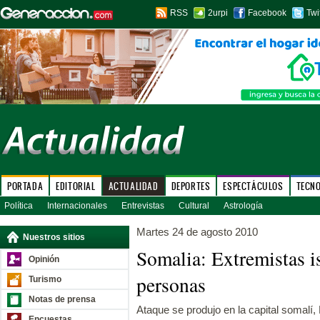
RSS
2urpi
Facebook
Twi
PORTADA
EDITORIAL
ACTUALIDAD
DEPORTES
ESPECTÁCULOS
TECN
Política
Internacionales
Entrevistas
Cultural
Astrología
Martes 24 de agosto 2010
Nuestros sitios
Somalia: Extremistas i
Opinión
personas
Turismo
Notas de prensa
Ataque se produjo en la capital somalí,
Encuestas