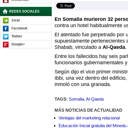
REDES SOCIALES
En Somalia murieron 32 pers
2urpi
contra un hotel habitualmente u
Facebook
El atentado fue perpetrado por
Twitter
supuestamente pertenecientes al
Google+
Shabab, vinculado a
Al-Qaeda
.
Entre los fallecidos hay seis par
funcionarios gubernamentales y 
Según dijo el vice primer minis
Ibbi, una vez dentro del edificio
inmoló con una granada.
TAGS:
Somalia
,
Al-Qaeda
MÁS NOTICIAS DE ACTUALIDAD
Ventajas del marketing relacional
Educación Inicial gratuita del Mined