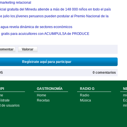
marketing relacional
cial gratuita del Minedu atiende a más de 148 000 niños en todo el país
de julio los jóvenes peruanos pueden postular al Premio Nacional de la
agua revela dinámica de sectores económicos
n gratis para acuicultores con ACUIMPULSA de PRODUCE
omentar
Valorar
Regístrate aquí para participar
OS
0 comentarios
PI
GASTRONOMÍA
RADIO G
N
me
Home
Radio
mi
strate
Recetas
Música
Ec
t de usuarios
mi