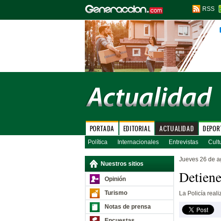
RSS
PORTADA
EDITORIAL
ACTUALIDAD
DEPOR
Política
Internacionales
Entrevistas
Cult
Jueves 26 de a
Nuestros sitios
Detiene
Opinión
Turismo
La Policía real
Notas de prensa
Encuestas