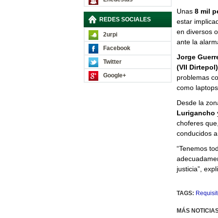
Unas
8 mil 
REDES SOCIALES
estar implica
en diversos o
2urpi
ante la alarma
Facebook
Jorge Guerr
Twitter
(VII Dirtepol)
Google+
problemas con
como laptops 
Desde la zo
Lurigancho
choferes que,
conducidos a 
“Tenemos todo
adecuadament
justicia”, exp
TAGS:
Requisit
MÁS NOTICIA