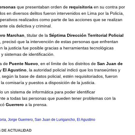
personas
que presentaban orden de
requisitoria
en su contra por
dos en diversos delitos fueron intervenidos en Lima por la Policía,
perativos realizados como parte de las acciones que se realizan
nte ola delictiva y criminal.
ero Marchan
, titular de la
Séptima Dirección Territorial Policial
, precisó que la intervención de estas personas que enfrentan
 la justicia fue posible gracias a herramientas tecnológicas
y sistemas de identificación.
na de
Puente Nuevo
, en el límite de los distritos de
San Juan de
y
El Agustino
, la autoridad policial indicó que los transeúntes y
 según la base de datos policial, estén requisitoriados, fueron
la comisaría y puestos a disposición de la justicia.
 un sistema de informática para poder identificar
e a todas las personas que pueden tener problemas con la
licó
Guerrero
a la prensa.
oria
,
Jorge Guerrero
,
San Juan de Lurigancho
,
El Agustino
S DE ACTUALIDAD