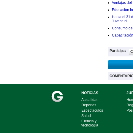
Ventajas del 
Educación Ini
Hasta el 31 
Juventud
Consumo de 
Capacitació
Participa:
C
COMENTARI
NOTICIAS
2UR
Actualidad
Ho
Deportes
Regí
Espectáculos
Pos
Salud
Ciencia y
tecnología