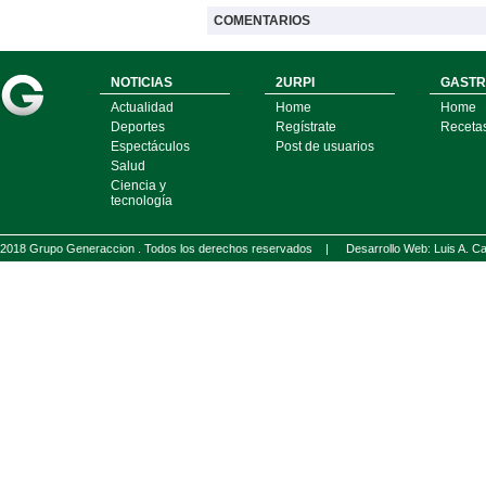
COMENTARIOS
NOTICIAS
2URPI
GASTR
Actualidad
Home
Home
Deportes
Regístrate
Receta
Espectáculos
Post de usuarios
Salud
Ciencia y
tecnología
2018 Grupo Generaccion . Todos los derechos reservados |
Desarrollo Web: Luis A.