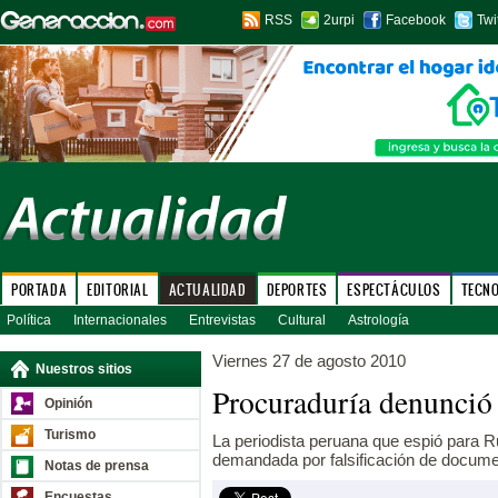
RSS
2urpi
Facebook
Twi
PORTADA
EDITORIAL
ACTUALIDAD
DEPORTES
ESPECTÁCULOS
TECN
Política
Internacionales
Entrevistas
Cultural
Astrología
Viernes 27 de agosto 2010
Nuestros sitios
Procuraduría denunció
Opinión
Turismo
La periodista peruana que espió para 
demandada por falsificación de docume
Notas de prensa
Encuestas