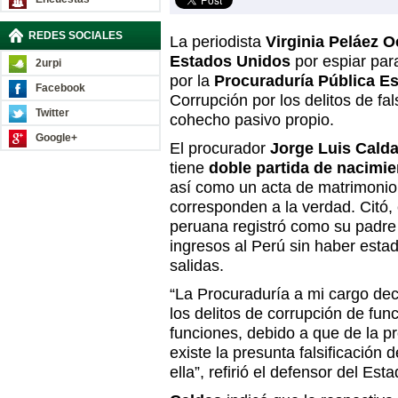
REDES SOCIALES
La periodista
Virginia Peláez 
Estados Unidos
por espiar par
2urpi
por la
Procuraduría Pública Es
Facebook
Corrupción por los delitos de fa
Twitter
cohecho pasivo propio.
Google+
El procurador
Jorge Luis Cald
tiene
doble partida de nacimie
así como un acta de matrimoni
corresponden a la verdad. Citó,
peruana registró como su padre 
ingresos al Perú sin haber estad
salidas.
“La Procuraduría a mi cargo dec
los delitos de corrupción de fun
funciones, debido a que de la p
existe la presunta falsificación
ella”, refirió el defensor del Esta