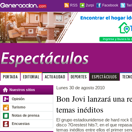
RSS
2urpi
Facebook
Twi
PORTADA
EDITORIAL
ACTUALIDAD
DEPORTES
ESPECTÁCULOS
TECN
Lunes 30 de agosto 2010
Nuestros sitios
Bon Jovi lanzará una r
Opinión
temas inéditos
Turismo
Notas de prensa
El grupo estadounidense de hard rock B
Encuestas
disco ?Grestest hits?, en el que repasar
temas inéditos entre ellos el primer senc