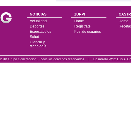
NOTICIAS
2URPI
GASTR
Actualidad
Home
Home
Deportes
Regístrate
Receta
Espectáculos
Post de usuarios
Salud
Ciencia y
tecnología
2018 Grupo Generaccion . Todos los derechos reservados |
Desarrollo Web: Luis A.