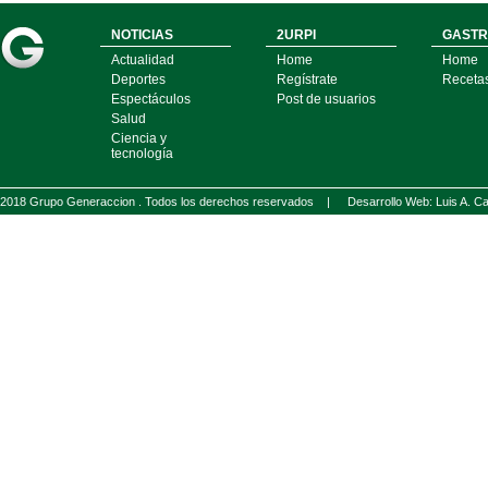
NOTICIAS
2URPI
GASTR
Actualidad
Home
Home
Deportes
Regístrate
Receta
Espectáculos
Post de usuarios
Salud
Ciencia y
tecnología
2018 Grupo Generaccion . Todos los derechos reservados |
Desarrollo Web: Luis A.