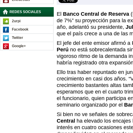
REDES SOCIALES
El
Banco Central de Reserva
(
de 7%” su proyección para la e
2urpi
año, adelantó su presidente,
Ju
Facebook
que el país crece a una de las
Twitter
El jefe del ente emisor afirmó a
Google+
Perú
no está sobrecalentada sin
vigoroso ritmo de la demanda int
habría registrado otra expansión
Ello tras haber repuntado en ju
crecimiento en casi dos años. “
crecimiento bastantes altas tamb
esperamos que en el cuarto tri
el funcionario, quien participa 
seminario organizado por el
Ban
Si bien no ve señales de sobrec
Central
ha elevado los encajes 
interés en cuatro ocasiones est