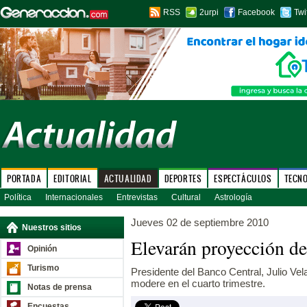
RSS
2urpi
Facebook
Twi
PORTADA
EDITORIAL
ACTUALIDAD
DEPORTES
ESPECTÁCULOS
TECN
Política
Internacionales
Entrevistas
Cultural
Astrología
Jueves 02 de septiembre 2010
Nuestros sitios
Elevarán proyección d
Opinión
Turismo
Presidente del Banco Central, Julio Vel
modere en el cuarto trimestre.
Notas de prensa
Encuestas