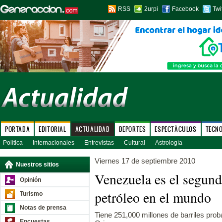
RSS
2urpi
Facebook
Twi
PORTADA
EDITORIAL
ACTUALIDAD
DEPORTES
ESPECTÁCULOS
TECN
Política
Internacionales
Entrevistas
Cultural
Astrología
Viernes 17 de septiembre 2010
Nuestros sitios
Venezuela es el segund
Opinión
petróleo en el mundo
Turismo
Notas de prensa
Tiene 251,000 millones de barriles prob
Encuestas