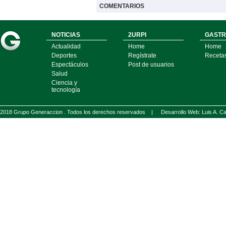
COMENTARIOS
NOTICIAS
2URPI
GASTR
Actualidad
Home
Home
Deportes
Regístrate
Receta
Espectáculos
Post de usuarios
Salud
Ciencia y
tecnología
2018 Grupo Generaccion . Todos los derechos reservados |
Desarrollo Web: Luis A.