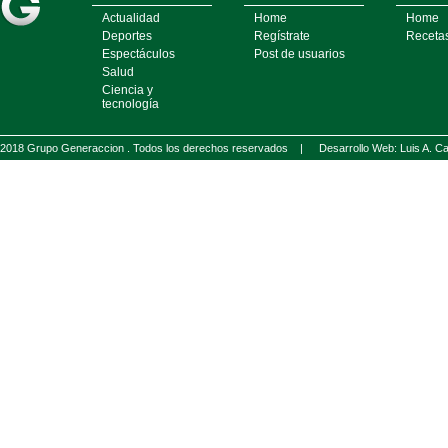
Actualidad
Home
Home
Deportes
Regístrate
Receta
Espectáculos
Post de usuarios
Salud
Ciencia y
tecnología
2018 Grupo Generaccion . Todos los derechos reservados |
Desarrollo Web: Luis A.