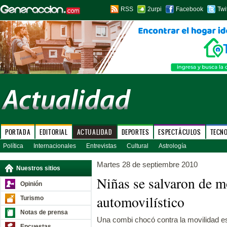
RSS
2urpi
Facebook
Twi
PORTADA
EDITORIAL
ACTUALIDAD
DEPORTES
ESPECTÁCULOS
TECN
Política
Internacionales
Entrevistas
Cultural
Astrología
Martes 28 de septiembre 2010
Nuestros sitios
Niñas se salvaron de mo
Opinión
automovilístico
Turismo
Notas de prensa
Una combi chocó contra la movilidad e
Encuestas