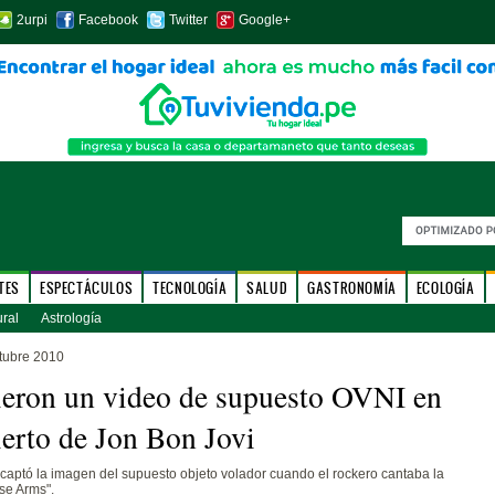
2urpi
Facebook
Twitter
Google+
TES
ESPECTÁCULOS
TECNOLOGÍA
SALUD
GASTRONOMÍA
ECOLOGÍA
ural
Astrología
tubre 2010
eron un video de supuesto OVNI en
ierto de Jon Bon Jovi
 captó la imagen del supuesto objeto volador cuando el rockero cantaba la
se Arms".