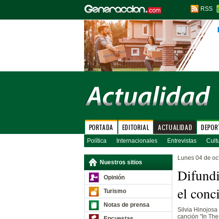
RSS
PORTADA
EDITORIAL
ACTUALIDAD
DEPOR
Política
Internacionales
Entrevistas
Cult
Lunes 04 de oc
Nuestros sitios
Difundi
Opinión
el conc
Turismo
Notas de prensa
Silvia Hinojosa
canción "In The
Encuestas