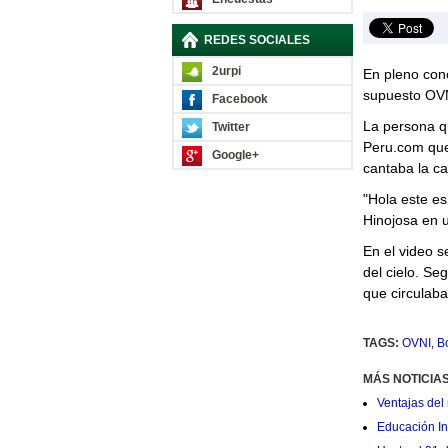
REDES SOCIALES
2urpi
En pleno con
supuesto OVN
Facebook
La persona q
Twitter
Peru.com que
Google+
cantaba la c
"Hola este e
Hinojosa en u
En el video 
del cielo. Se
que circulaba
TAGS:
OVNI
,
B
MÁS NOTICIA
Ventajas del 
Educación Ini