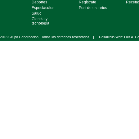
Deportes
Regístrate
Receta
Espectáculos
Post de usuarios
Salud
Ciencia y
tecnología
2018 Grupo Generaccion . Todos los derechos reservados |
Desarrollo Web: Luis A.