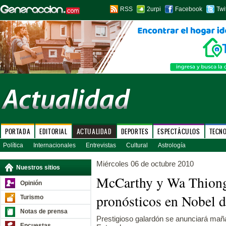
RSS
2urpi
Facebook
Twi
PORTADA
EDITORIAL
ACTUALIDAD
DEPORTES
ESPECTÁCULOS
TECN
Política
Internacionales
Entrevistas
Cultural
Astrología
Miércoles 06 de octubre 2010
Nuestros sitios
McCarthy y Wa Thiong
Opinión
pronósticos en Nobel d
Turismo
Notas de prensa
Prestigioso galardón se anunciará mañ
Encuestas