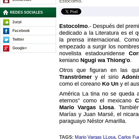
Estocolmo.
REDES SOCIALES
2urpi
Estocolmo
.- Después del premi
Facebook
dedicado a la Literatura es el 
la prensa internacional. Com
Twitter
empezado a surgir los nombres
Google+
novelista estadounidense
Cor
keniano
Ngugi wa Thiong'o
.
Otros que figuran en las qu
Tranströmer
y el sirio
Adoni
como el coreano
Ko Un
y el aus
América La tina no se queda at
eternos” como el mexicano
C
Mario Vargas Llosa
. También
Marías y Juan Marsé, el nicar
paraguayo Néstor Amarilla.
TAGS:
Mario Vargas LLosa
,
Carlos Fu