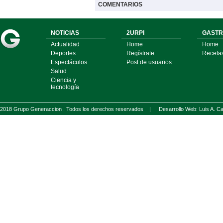
COMENTARIOS
NOTICIAS
2URPI
GASTR
Actualidad
Home
Home
Deportes
Regístrate
Receta
Espectáculos
Post de usuarios
Salud
Ciencia y
tecnología
2018 Grupo Generaccion . Todos los derechos reservados |
Desarrollo Web: Luis A.