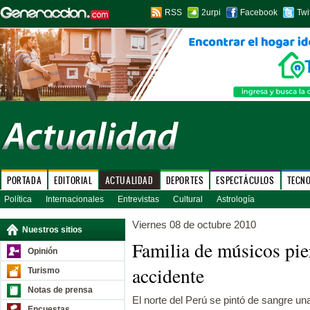
RSS
2urpi
Facebook
Twi
PORTADA
EDITORIAL
ACTUALIDAD
DEPORTES
ESPECTÁCULOS
TECN
Política
Internacionales
Entrevistas
Cultural
Astrología
Viernes 08 de octubre 2010
Nuestros sitios
Familia de músicos pier
Opinión
accidente
Turismo
Notas de prensa
El norte del Perú se pintó de sangre u
Encuestas