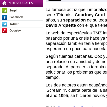
REDES SOCIALES
La famosa actriz que inmortaliz
2urpi
serie ‘Friends’,
Courtney Cox
ha
Facebook
años, su
separación
de su toda
Twitter
David Arquette
con el que tiene
Google+
La web de espectáculos TMZ inf
pasando por una crisis hace ya 
separación también tenía tiemp
esperaron un poco para hacerla 
Según fuentes cercanas, Cox y 
una relación de amistad y de n
separado. Al parecer la terapia 
solucionar los problemas que t
tiempo.
Los dos actores están ocupándos
‘Scream 4’, cuarta parte de la 
el año 1995, se hicieron novios