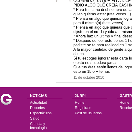
OCURRIDO, YA QUE ELLA DICE
PIDIO ALGO QUE CREIA CASI
* Para ti mismo di el nombre de l
quien quieras estar (tres veces...).
* Piensa en algo que quieras logra
para ti mismo(a) (seis veces)...
* Piensa en algo que quieras que p
dijiste en el no. 1) y dilo a ti mis
* Ahora haz un ultimo y final des
* Despues de leer esto tienes 1 h
pediste se te hara realidad en 1 
A la mayor cantidad de gente a qu
deseo.
Si tu escoges ignorar esta carta l
o esto no sucedera jamas............
Que tus días estén llenos de logr
esto en 15 o + temas
11 de octubre 2010
NOTICIAS
2URPI
GASTR
Actualidad
Home
Home
Deportes
Regístrate
Receta
Espectáculos
Post de usuarios
Salud
Ciencia y
tecnología