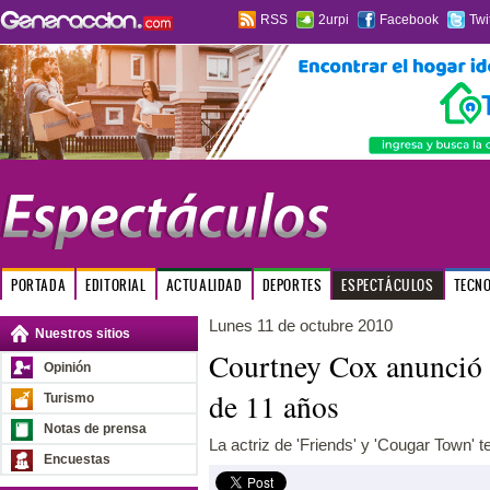
RSS
2urpi
Facebook
Twi
PORTADA
EDITORIAL
ACTUALIDAD
DEPORTES
ESPECTÁCULOS
TECN
Lunes 11 de octubre 2010
Nuestros sitios
Courtney Cox anunció 
Opinión
de 11 años
Turismo
Notas de prensa
La actriz de 'Friends' y 'Cougar Town' 
Encuestas