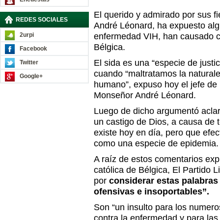
El querido y admirado por sus f
REDES SOCIALES
André Léonard, ha expuesto alg
2urpi
enfermedad VIH, han causado cr
Bélgica.
Facebook
El sida es una “especie de justi
Twitter
cuando “maltratamos la natural
Google+
humano”, expuso hoy el jefe de l
Monseñor André Léonard.
Luego de dicho argumentó acla
un castigo de Dios, a causa de t
existe hoy en día, pero que efe
como una especie de epidemia.
A raíz de estos comentarios expu
católica de Bélgica, El Partido
por
considerar estas palabra
ofensivas e insoportables”
.
Son “un insulto para los numer
contra la enfermedad y para las