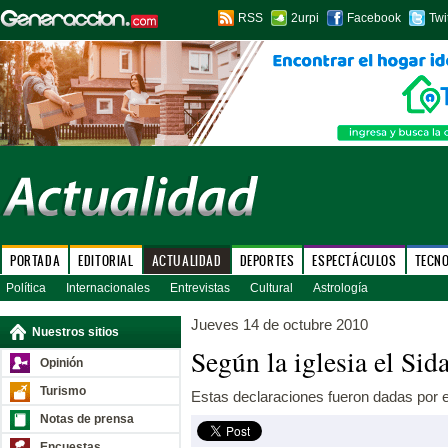
RSS
2urpi
Facebook
Twi
PORTADA
EDITORIAL
ACTUALIDAD
DEPORTES
ESPECTÁCULOS
TECN
Política
Internacionales
Entrevistas
Cultural
Astrología
Jueves 14 de octubre 2010
Nuestros sitios
Según la iglesia el Sida
Opinión
Turismo
Estas declaraciones fueron dadas por 
Notas de prensa
Encuestas