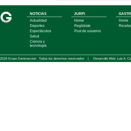
NOTICIAS
2URPI
GASTR
Actualidad
Home
Home
Deportes
Regístrate
Receta
Espectáculos
Post de usuarios
Salud
Ciencia y
tecnología
2018 Grupo Generaccion . Todos los derechos reservados |
Desarrollo Web: Luis A.