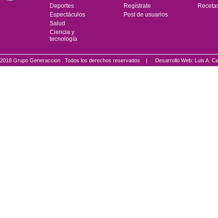
Deportes
Regístrate
Receta
Espectáculos
Post de usuarios
Salud
Ciencia y
tecnología
2018 Grupo Generaccion . Todos los derechos reservados |
Desarrollo Web: Luis A.