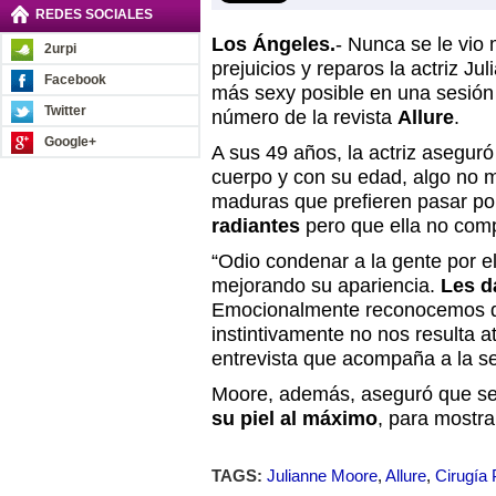
REDES SOCIALES
Los Ángeles.
- Nunca se le vio
2urpi
prejuicios y reparos la actriz Ju
Facebook
más sexy posible en una sesión 
Twitter
número de la revista
Allure
.
Google+
A sus 49 años, la actriz asegur
cuerpo y con su edad, algo no 
maduras que prefieren pasar po
radiantes
pero que ella no comp
“Odio condenar a la gente por e
mejorando su apariencia.
Les d
Emocionalmente reconocemos q
instintivamente no nos resulta atr
entrevista que acompaña a la se
Moore, además, aseguró que se
su piel al máximo
, para mostra
TAGS:
Julianne Moore
,
Allure
,
Cirugía 