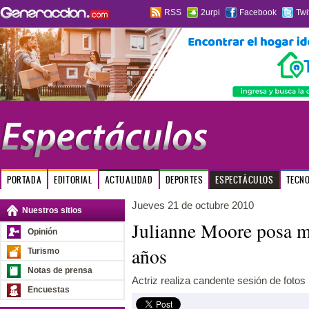
RSS
2urpi
Facebook
Twi
PORTADA
EDITORIAL
ACTUALIDAD
DEPORTES
ESPECTÁCULOS
TECN
Jueves 21 de octubre 2010
Nuestros sitios
Julianne Moore posa m
Opinión
años
Turismo
Notas de prensa
Actriz realiza candente sesión de fotos p
Encuestas