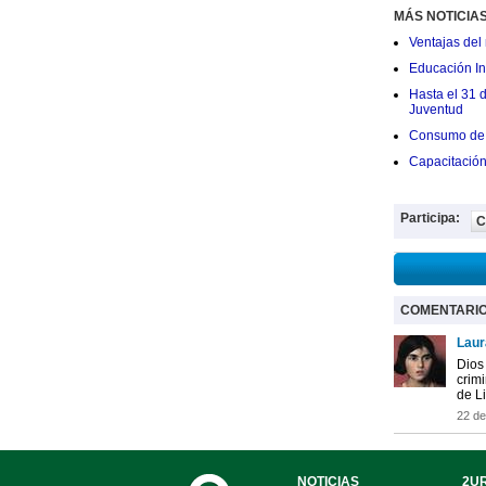
MÁS NOTICIA
Ventajas del 
Educación Ini
Hasta el 31 
Juventud
Consumo de 
Capacitació
Participa:
C
COMENTARI
Laur
Dios 
crimi
de L
22 de
NOTICIAS
2UR