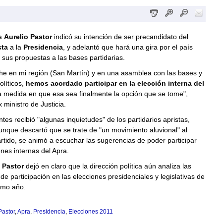
ta
Aurelio Pastor
indicó su intención de ser precandidato del
sta
a la
Presidencia
, y adelantó que hará una gira por el país
sus propuestas a las bases partidarias.
he en mi región (San Martín) y en una asamblea con las bases y
líticos,
hemos acordado participar en la elección interna del
la medida en que esa sea finalmente la opción que se tome",
 ministro de Justicia.
ntes recibió "algunas inquietudes" de los partidarios apristas,
nque descartó que se trate de "un movimiento aluvional" al
partido, se animó a escuchar las sugerencias de poder participar
ones internas del Apra.
,
Pastor
dejó en claro que la dirección política aún analiza las
 de participación en las elecciones presidenciales y legislativas de
ximo año.
Pastor
,
Apra
,
Presidencia
,
Elecciones 2011