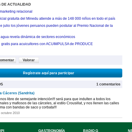
S DE ACTUALIDAD
marketing relacional
cial gratuita del Minedu atiende a más de 148 000 niños en todo el país
de julio los jóvenes peruanos pueden postular al Premio Nacional de la
agua revela dinámica de sectores económicos
n gratis para acuicultores con ACUIMPULSA de PRODUCE
omentar
Valorar
Regístrate aquí para participar
OS
1 comentarios
a Cáceres (Sandrita)
nos libre de semejante intención!!! será para que indulten a todos los
nales y mafiosos de las cárceles, al estilo Crousillat, y nos llenen las calles
ima con bandas de saco y corbata!!!
 octubre 2010
PI
GASTRONOMÍA
RADIO G
N