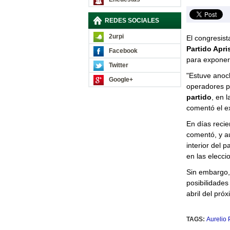
REDES SOCIALES
2urpi
El congresis
Partido Apri
Facebook
para exponer 
Twitter
"Estuve anoc
Google+
operadores po
partido
, en 
comentó el ex
En días recie
comentó, y au
interior del 
en las elecci
Sin embargo
posibilidades
abril del pró
TAGS:
Aurelio 