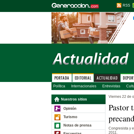
RSS
PORTADA
EDITORIAL
ACTUALIDAD
DEPOR
Política
Internacionales
Entrevistas
Cult
Viernes 22 de 
Nuestros sitios
Pastor 
Opinión
precand
Turismo
Notas de prensa
Congresista y e
2011.
Encuestas