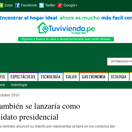
2urpi
Facebook
Twitter
Google+
TES
ESPECTÁCULOS
TECNOLOGÍA
SALUD
GASTRONOMÍA
ECOLOGÍA
ural
Astrología
octubre 2010
también se lanzaría como
idato presidencial
x ministro anunció su interés por representar al Apra en los comicios del