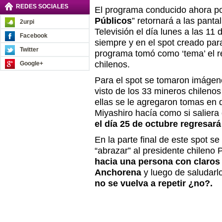
REDES SOCIALES
El programa conducido ahora po
Públicos
” retornará a las pant
2urpi
Televisión el día lunes a las 11 
Facebook
siempre y en el spot creado par
Twitter
programa tomó como ‘tema’ el r
chilenos.
Google+
Para el spot se tomaron imágen
visto de los 33 mineros chileno
ellas se le agregaron tomas en 
Miyashiro hacía como si saliera
el día 25 de octubre regresará
En la parte final de este spot s
“abrazar” al presidente chileno 
hacia una persona con claros
Anchorena
y luego de saludarlo
no se vuelva a repetir ¿no?.