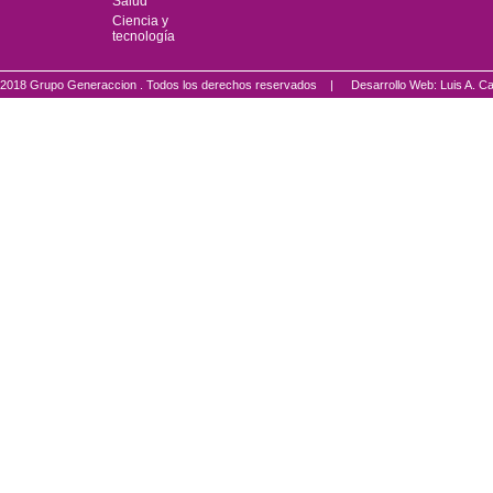
Salud
Ciencia y
tecnología
2018 Grupo Generaccion . Todos los derechos reservados |
Desarrollo Web: Luis A.