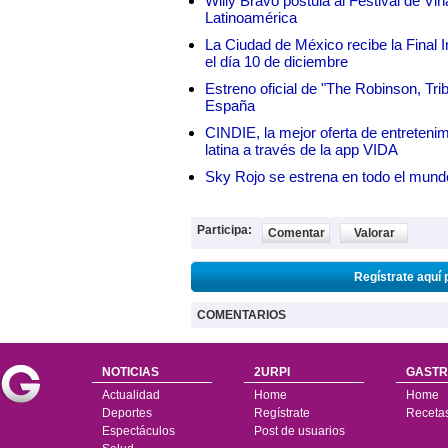
Willy Bravo postula al Festival de Vi
Latinoamérica
La Ciudad de México recibe la Final I
el día 10 de diciembre
Estreno oficial de "The Robinson, Tri
España
CINDIE, la mejor oferta de entretenim
latina a través de la app VIDA
Sky Rojo se estrena en todo el mund
Participa:
Comentar
Valorar
Regístrate aquí 
COMENTARIOS
NOTICIAS
2URPI
GASTR
Actualidad
Home
Home
Deportes
Regístrate
Receta
Espectáculos
Post de usuarios