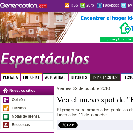
RSS
2urpi
Facebook
Twi
PORTADA
EDITORIAL
ACTUALIDAD
DEPORTES
ESPECTÁCULOS
TECN
Viernes 22 de octubre 2010
Nuestros sitios
Vea el nuevo spot de 
Opinión
Turismo
El programa retornará a las pantallas d
lunes a las 11 de la noche.
Notas de prensa
Encuestas