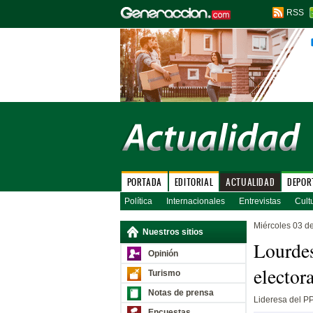
RSS
PORTADA
EDITORIAL
ACTUALIDAD
DEPOR
Política
Internacionales
Entrevistas
Cult
Miércoles 03 d
Nuestros sitios
Lourdes
Opinión
elector
Turismo
Notas de prensa
Lideresa del P
Encuestas