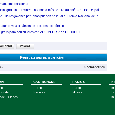
marketing relacional
cial gratuita del Minedu atiende a más de 148 000 niños en todo el país
de julio los jóvenes peruanos pueden postular al Premio Nacional de la
agua revela dinámica de sectores económicos
n gratis para acuicultores con ACUIMPULSA de PRODUCE
omentar
Valorar
Regístrate aquí para participar
OS
0 comentarios
PI
GASTRONOMÍA
RADIO G
N
me
Home
Radio
mi
strate
Recetas
Música
Ec
t de usuarios
mi