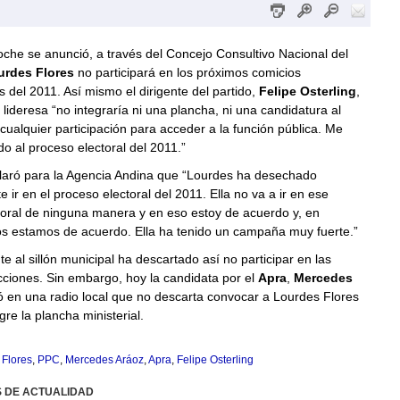
oche se anunció, a través del Concejo Consultivo Nacional del
rdes Flores
no participará en los próximos comicios
s del 2011. Así mismo el dirigente del partido,
Felipe Osterling
,
 lideresa “no integraría ni una plancha, ni una candidatura al
cualquier participación para acceder a la función pública. Me
do al proceso electoral del 2011.”
claró para la Agencia Andina que “Lourdes ha desechado
 ir en el proceso electoral del 2011. Ella no va a ir en ese
toral de ninguna manera y en eso estoy de acuerdo y, en
os estamos de acuerdo. Ella ha tenido un campaña muy fuerte.”
te al sillón municipal ha descartado así no participar en las
ciones. Sin embargo, hoy la candidata por el
Apra
,
Mercedes
ó en una radio local que no descarta convocar a Lourdes Flores
gre la plancha ministerial.
 Flores
,
PPC
,
Mercedes Aráoz
,
Apra
,
Felipe Osterling
S DE ACTUALIDAD