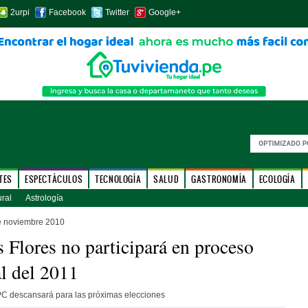
2urpi
Facebook
Twitter
Google+
TES
ESPECTÁCULOS
TECNOLOGÍA
SALUD
GASTRONOMÍA
ECOLOGÍA
ural
Astrología
e noviembre 2010
 Flores no participará en proceso
al del 2011
PC descansará para las próximas elecciones