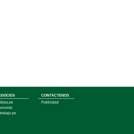
EGOCIOS
CONTÁCTENOS
depa.pe
Publicidad
onomía
trabajo.pe