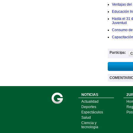
Ventajas del 
Educación Ini
Hasta el 31 
Juventud
Consumo de 
Capacitació
Participa:
C
COMENTARI
NOTICIAS
2UR
Actualidad
Ho
Deportes
Regí
Espectáculos
Pos
Salud
Ciencia y
tecnología