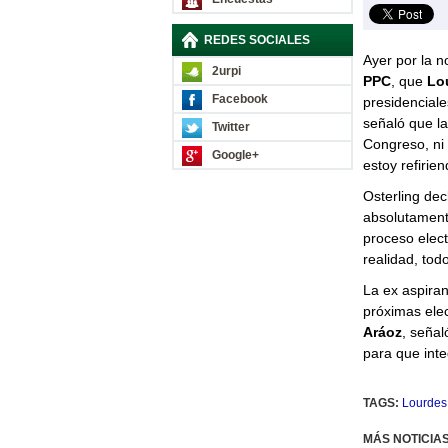
REDES SOCIALES
Ayer por la n
2urpi
PPC
, que
Lou
Facebook
presidenciale
señaló que la
Twitter
Congreso, ni 
Google+
estoy refirien
Osterling de
absolutamente
proceso elec
realidad, tod
La ex aspiran
próximas elec
Aráoz
, señal
para que inte
TAGS:
Lourdes
MÁS NOTICIA