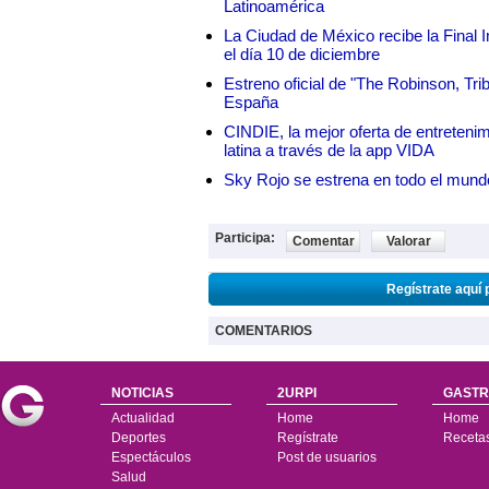
Latinoamérica
La Ciudad de México recibe la Final I
el día 10 de diciembre
Estreno oficial de "The Robinson, Tri
España
CINDIE, la mejor oferta de entretenim
latina a través de la app VIDA
Sky Rojo se estrena en todo el mund
Participa:
Comentar
Valorar
Regístrate aquí 
COMENTARIOS
NOTICIAS
2URPI
GASTR
Actualidad
Home
Home
Deportes
Regístrate
Receta
Espectáculos
Post de usuarios
Salud