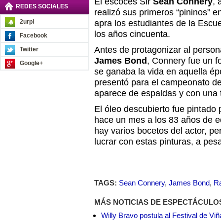
El escocés Sir
Sean Connery
, 
REDES SOCIALES
realizó sus primeros “pininos” e
2urpi
apra los estudiantes de la Escu
los años cincuenta.
Facebook
Antes de protagonizar al persona
Twitter
James Bond
, Connery fue un f
Google+
se ganaba la vida en aquella é
presentó para el campeonato de
aparece de espaldas y con una 
El óleo descubierto fue pintado
hace un mes a los 83 años de e
hay varios bocetos del actor, pe
lucrar con estas pinturas, a pesa
TAGS:
Sean Connery
,
James Bond
,
R
MÁS NOTICIAS DE ESPECTÁCULO
Willy Bravo postula al Festival de Vi