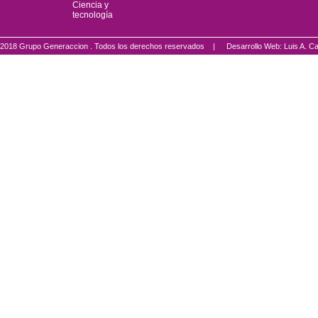
Ciencia y
tecnología
2018 Grupo Generaccion . Todos los derechos reservados |
Desarrollo Web: Luis A.