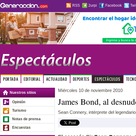
RSS
2urpi
Facebook
Twi
PORTADA
EDITORIAL
ACTUALIDAD
DEPORTES
ESPECTÁCULOS
TECN
Miércoles 10 de noviembre 2010
Nuestros sitios
James Bond, al desnud
Opinión
Turismo
Sean Connery, intérprete del legendar
Notas de prensa
Encuestas