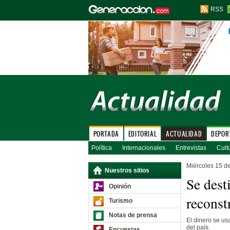
RSS
PORTADA
EDITORIAL
ACTUALIDAD
DEPOR
Política
Internacionales
Entrevistas
Cult
Miércoles 15 d
Nuestros sitios
Se dest
Opinión
reconst
Turismo
Notas de prensa
El dinero se us
del país.
Encuestas