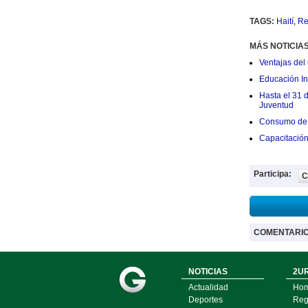
TAGS:
Haití
,
Re
MÁS NOTICIA
Ventajas del 
Educación Ini
Hasta el 31 
Juventud
Consumo de 
Capacitació
Participa:
C
COMENTARI
NOTICIAS
2UR
Actualidad
Ho
Deportes
Regí