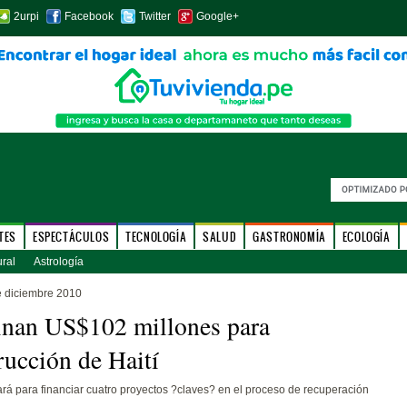
2urpi
Facebook
Twitter
Google+
TES
ESPECTÁCULOS
TECNOLOGÍA
SALUD
GASTRONOMÍA
ECOLOGÍA
ural
Astrología
e diciembre 2010
inan US$102 millones para
rucción de Haití
ará para financiar cuatro proyectos ?claves? en el proceso de recuperación