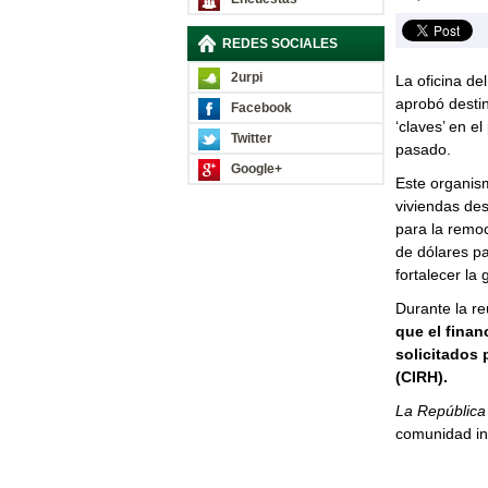
REDES SOCIALES
2urpi
La oficina de
aprobó desti
Facebook
‘claves’ en e
Twitter
pasado.
Google+
Este organism
viviendas des
para la remo
de dólares pa
fortalecer la
Durante la re
que el finan
solicitados 
(CIRH).
La República
comunidad int