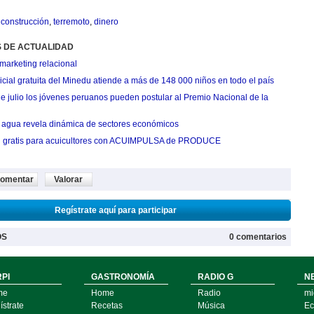
construcción
,
terremoto
,
dinero
S DE ACTUALIDAD
marketing relacional
cial gratuita del Minedu atiende a más de 148 000 niños en todo el país
de julio los jóvenes peruanos pueden postular al Premio Nacional de la
agua revela dinámica de sectores económicos
n gratis para acuicultores con ACUIMPULSA de PRODUCE
omentar
Valorar
Regístrate aquí para participar
OS
0 comentarios
PI
GASTRONOMÍA
RADIO G
N
me
Home
Radio
mi
strate
Recetas
Música
Ec