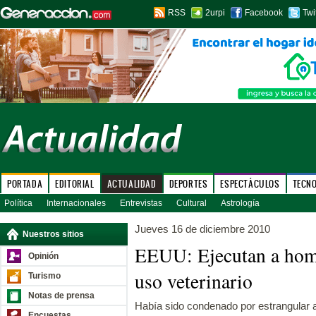
RSS
2urpi
Facebook
Twi
PORTADA
EDITORIAL
ACTUALIDAD
DEPORTES
ESPECTÁCULOS
TECN
Política
Internacionales
Entrevistas
Cultural
Astrología
Jueves 16 de diciembre 2010
Nuestros sitios
EEUU: Ejecutan a homb
Opinión
uso veterinario
Turismo
Notas de prensa
Había sido condenado por estrangular 
Encuestas