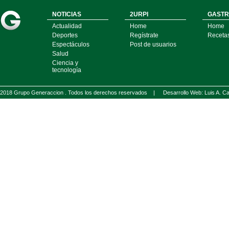
NOTICIAS
2URPI
GASTR
Actualidad
Home
Home
Deportes
Regístrate
Receta
Espectáculos
Post de usuarios
Salud
Ciencia y
tecnología
2018 Grupo Generaccion . Todos los derechos reservados |
Desarrollo Web: Luis A.