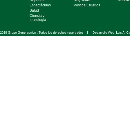
Deportes
Regístrate
Receta
Espectáculos
Post de usuarios
Salud
Ciencia y
tecnología
2018 Grupo Generaccion . Todos los derechos reservados |
Desarrollo Web: Luis A.