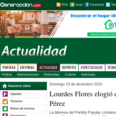
RSS
2urpi
Facebook
Twi
PORTADA
EDITORIAL
ACTUALIDAD
DEPORTES
ESPECTÁCULOS
TECN
Política
Internacionales
Entrevistas
Cultural
Astrología
Domingo 19 de diciembre 2010
Nuestros sitios
Lourdes Flores elogió 
Opinión
Pérez
Turismo
Notas de prensa
La lideresa del Partido Popular cristia
Encuestas