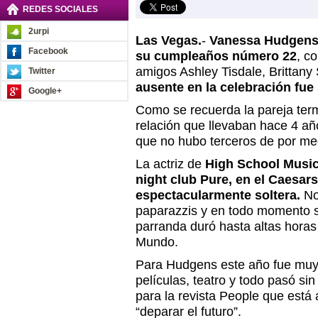
REDES SOCIALES
2urpi
Las Vegas.
-
Vanessa Hudgens,
Facebook
su cumpleaños número 22
, c
amigos Ashley Tisdale, Brittany
Twitter
ausente en la celebración fue
Google+
Como se recuerda la pareja ter
relación que llevaban hace 4 a
que no hubo terceros de por me
La actriz de
High School Musi
night club Pure, en el Caesar
espectacularmente soltera.
No
paparazzis y en todo momento s
parranda duró hasta altas hora
Mundo.
Para Hudgens este año fue muy 
películas, teatro y todo pasó si
para la revista People que está 
“deparar el futuro”.