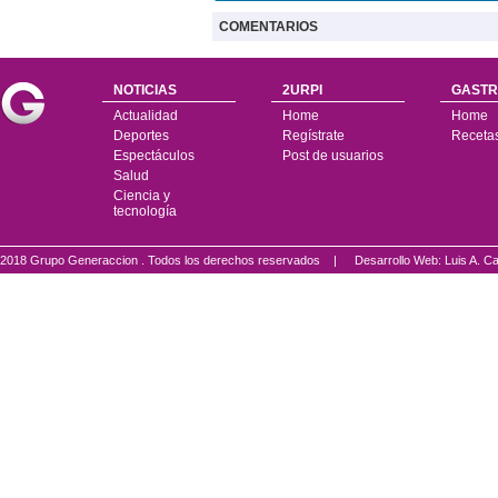
COMENTARIOS
NOTICIAS
2URPI
GASTR
Actualidad
Home
Home
Deportes
Regístrate
Receta
Espectáculos
Post de usuarios
Salud
Ciencia y
tecnología
2018 Grupo Generaccion . Todos los derechos reservados |
Desarrollo Web: Luis A.