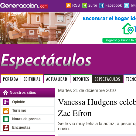
RSS
2urpi
Facebook
Twi
PORTADA
EDITORIAL
ACTUALIDAD
DEPORTES
ESPECTÁCULOS
TECN
Martes 21 de diciembre 2010
Nuestros sitios
Vanessa Hudgens celeb
Opinión
Zac Efron
Turismo
Notas de prensa
Se le vio muy feliz a la actriz, a pesa
Encuestas
novio.