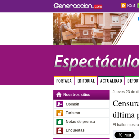
RSS
PORTADA
EDITORIAL
ACTUALIDAD
DEPOR
Jueves 23 de d
Nuestros sitios
Censura
Opinión
última 
Turismo
Notas de prensa
El tráiler mostr
Encuestas