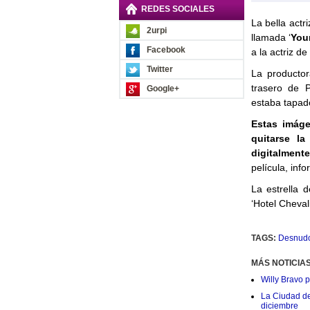
REDES SOCIALES
La bella actr
2urpi
llamada ‘
You
Facebook
a la actriz d
Twitter
La productor
trasero de P
Google+
estaba tapad
Estas imáge
quitarse l
digitalment
película, inf
La estrella 
‘Hotel Cheval
TAGS:
Desnud
MÁS NOTICIA
Willy Bravo 
La Ciudad de 
diciembre