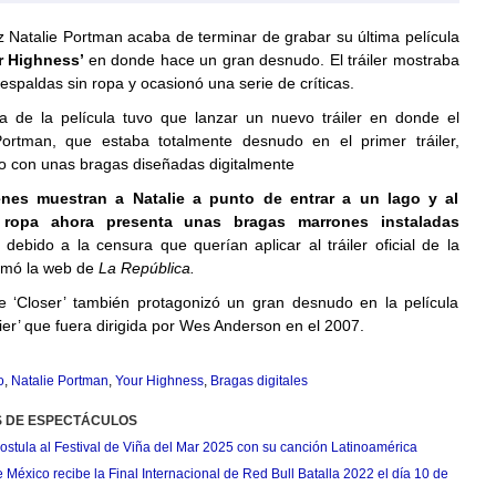
iz Natalie Portman acaba de terminar de grabar su última película
r Highness’
en donde hace un gran desnudo. El tráiler mostraba
e espaldas sin ropa y ocasionó una serie de críticas.
a de la película tuvo que lanzar un nuevo tráiler en donde el
ortman, que estaba totalmente desnudo en el primer tráiler,
o con unas bragas diseñadas digitalmente
nes muestran a Natalie a punto de entrar a un lago y al
a ropa ahora presenta unas bragas marrones instaladas
e
debido a la censura que querían aplicar al tráiler oficial de la
ormó la web de
La República.
de ‘Closer’ también protagonizó un gran desnudo en la película
ier’ que fuera dirigida por Wes Anderson en el 2007.
o
,
Natalie Portman
,
Your Highness
,
Bragas digitales
S DE ESPECTÁCULOS
postula al Festival de Viña del Mar 2025 con su canción Latinoamérica
México recibe la Final Internacional de Red Bull Batalla 2022 el día 10 de