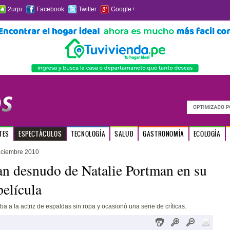
2urpi
Facebook
Twitter
Google+
TES
ESPECTÁCULOS
TECNOLOGÍA
SALUD
GASTRONOMÍA
ECOLOGÍA
iciembre 2010
n desnudo de Natalie Portman en su
película
aba a la actriz de espaldas sin ropa y ocasionó una serie de críticas.