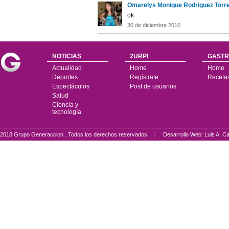
Omarelys Monique Rodriguez Torre
ok
30 de diciembre 2010
NOTICIAS
2URPI
GASTR
Actualidad
Home
Home
Deportes
Regístrate
Receta
Espectáculos
Post de usuarios
Salud
Ciencia y
tecnología
2018 Grupo Generaccion . Todos los derechos reservados |
Desarrollo Web: Luis A.