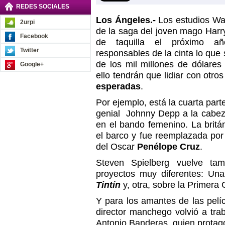
REDES SOCIALES
Los Ángeles.-
Los estudios War
2urpi
de la saga del joven mago Harry
Facebook
de taquilla el próximo añ
Twitter
responsables de la cinta lo que 
de los mil millones de dólares
Google+
ello tendrán que lidiar con otro
esperadas
.
Por ejemplo, está la cuarta par
genial Johnny Depp a la cabez
en el bando femenino. La britá
el barco y fue reemplazada por
del Oscar
Penélope Cruz
.
Steven Spielberg vuelve ta
proyectos muy diferentes: Una
Tintín
y, otra, sobre la Primera
Y para los amantes de las pelí
director manchego volvió a tr
Antonio Banderas, quien prota