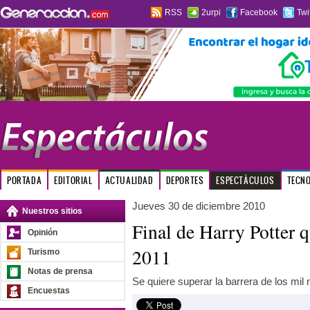
RSS
2urpi
Facebook
Twi
PORTADA
EDITORIAL
ACTUALIDAD
DEPORTES
ESPECTÁCULOS
TECN
Jueves 30 de diciembre 2010
Nuestros sitios
Final de Harry Potter q
Opinión
2011
Turismo
Notas de prensa
Se quiere superar la barrera de los mil m
Encuestas