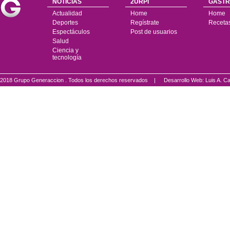
NOTICIAS
2URPI
GASTR
Actualidad
Home
Home
Deportes
Regístrate
Receta
Espectáculos
Post de usuarios
Salud
Ciencia y
tecnología
2018 Grupo Generaccion . Todos los derechos reservados |
Desarrollo Web: Luis A.