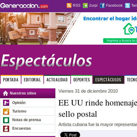
RSS
2urpi
Facebook
Twi
PORTADA
EDITORIAL
ACTUALIDAD
DEPORTES
ESPECTÁCULOS
TECN
Viernes 31 de diciembre 2010
Nuestros sitios
EE UU rinde homenaje 
Opinión
sello postal
Turismo
Notas de prensa
Artista cubana fue la mayor representa
Encuestas