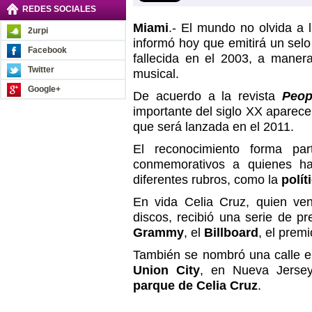
REDES SOCIALES
Miami
.- El mundo no olvida a 
2urpi
informó hoy que emitirá un selo
Facebook
fallecida en el 2003, a mane
Twitter
musical.
Google+
De acuerdo a la revista
Peop
importante del siglo XX aparece
que será lanzada en el 2011.
El reconocimiento forma pa
conmemorativos a quienes h
diferentes rubros, como la
polít
En vida Celia Cruz, quien ve
discos, recibió una serie de p
Grammy
, el
Billboard
, el prem
También se nombró una calle e
Union City
, en Nueva Jersey
parque de Celia Cruz
.