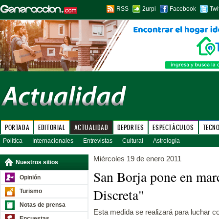
RSS
2urpi
Facebook
Twi
PORTADA
EDITORIAL
ACTUALIDAD
DEPORTES
ESPECTÁCULOS
TECN
Política
Internacionales
Entrevistas
Cultural
Astrología
Miércoles 19 de enero 2011
Nuestros sitios
San Borja pone en marc
Opinión
Discreta"
Turismo
Notas de prensa
Esta medida se realizará para luchar co
Encuestas