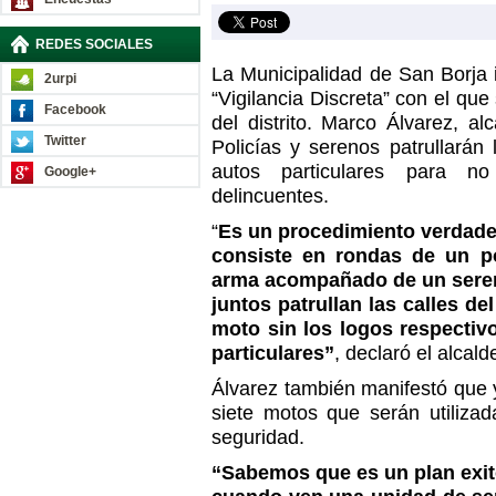
REDES SOCIALES
La Municipalidad de San Borja
2urpi
“Vigilancia Discreta” con el qu
Facebook
del distrito. Marco Álvarez, al
Twitter
Policías y serenos patrullarán 
autos particulares para n
Google+
delincuentes.
“
Es un procedimiento verdad
consiste en rondas de un pol
arma acompañado de un sereno
juntos patrullan las calles de
moto sin los logos respecti
particulares”
, declaró el alcald
Álvarez también manifestó que 
siete motos que serán utiliza
seguridad.
“Sabemos que es un plan exit