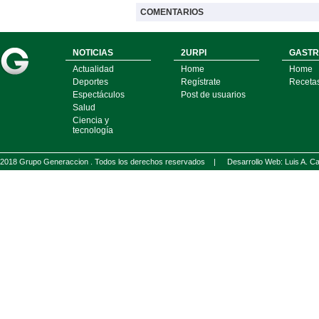
COMENTARIOS
NOTICIAS
2URPI
GASTR
Actualidad
Home
Home
Deportes
Regístrate
Receta
Espectáculos
Post de usuarios
Salud
Ciencia y
tecnología
2018 Grupo Generaccion . Todos los derechos reservados |
Desarrollo Web: Luis A.