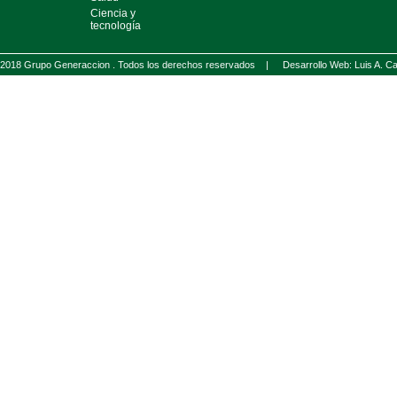
Ciencia y
tecnología
2018 Grupo Generaccion . Todos los derechos reservados |
Desarrollo Web: Luis A.