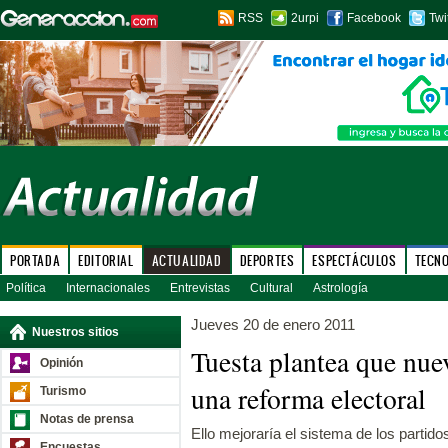
RSS
2urpi
Facebook
Twi
PORTADA
EDITORIAL
ACTUALIDAD
DEPORTES
ESPECTÁCULOS
TECN
Política
Internacionales
Entrevistas
Cultural
Astrología
Jueves 20 de enero 2011
Nuestros sitios
Tuesta plantea que nue
Opinión
una reforma electoral
Turismo
Notas de prensa
Ello mejoraría el sistema de los partidos
Encuestas