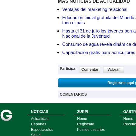
MÁS NOTICIAS DE ACTUALIDAD
Ventajas del marketing relacional
Educación Inicial gratuita del Mined
todo el país
Hasta el 31 de julio los jóvenes peru
Nacional de la Juventud
Consumo de agua revela dinámica d
Capacitación gratis para acuicul
Participa:
Comentar
Valorar
Regístrate aquí 
COMENTARIOS
NOTICIAS
2URPI
GASTR
Actualidad
Home
Home
Deportes
Regístrate
Receta
Espectáculos
Post de usuarios
Salud