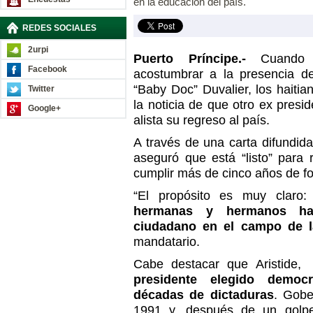
en la educación del país.
REDES SOCIALES
2urpi
Puerto Príncipe.-
Cuando 
Facebook
acostumbrar a la presencia d
“Baby Doc” Duvalier, los haiti
Twitter
la noticia de que otro ex presi
Google+
alista su regreso al país.
A través de una carta difundida
aseguró que está “listo” para 
cumplir más de cinco años de fo
“El propósito es muy claro
hermanas y hermanos ha
ciudadano en el campo de l
mandatario.
Cabe destacar que Aristide
presidente elegido democr
décadas de dictaduras
. Gobe
1991 y, después de un golpe