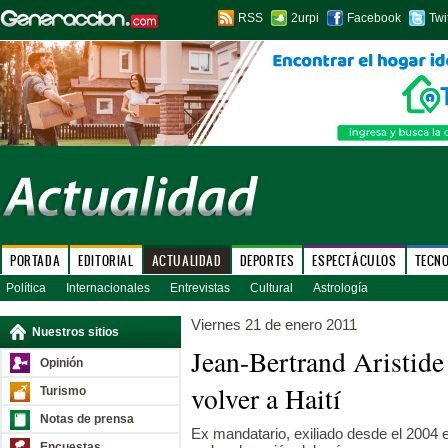
RSS
2urpi
Facebook
Twi
PORTADA
EDITORIAL
ACTUALIDAD
DEPORTES
ESPECTÁCULOS
TECN
Política
Internacionales
Entrevistas
Cultural
Astrología
Viernes 21 de enero 2011
Nuestros sitios
Jean-Bertrand Aristide 
Opinión
volver a Haití
Turismo
Notas de prensa
Ex mandatario, exiliado desde el 2004 e
Encuestas