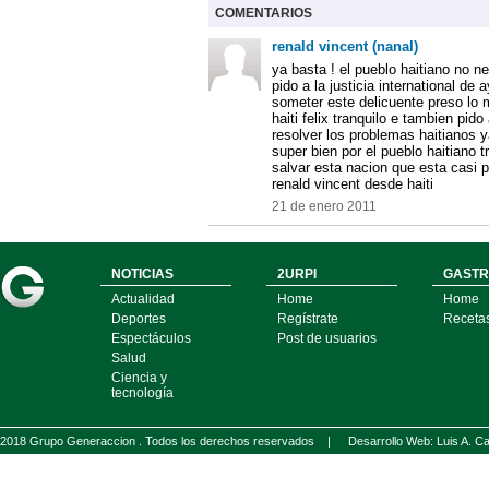
COMENTARIOS
renald vincent (nanal)
ya basta ! el pueblo haitiano no n
pido a la justicia international de 
someter este delicuente preso lo 
haiti felix tranquilo e tambien pid
resolver los problemas haitianos
super bien por el pueblo haitiano t
salvar esta nacion que esta casi p
renald vincent desde haiti
21 de enero 2011
NOTICIAS
2URPI
GASTR
Actualidad
Home
Home
Deportes
Regístrate
Receta
Espectáculos
Post de usuarios
Salud
Ciencia y
tecnología
2018 Grupo Generaccion . Todos los derechos reservados |
Desarrollo Web: Luis A.