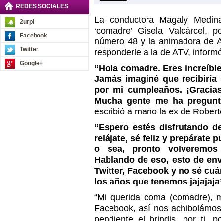
REDES SOCIALES
La conductora Magaly Medina
2urpi
‘comadre’ Gisela Valcárcel, 
Facebook
número 48 y la animadora de A
Twitter
responderle a la de ATV, inform
Google+
“Hola comadre. Eres increíbl
Jamás imaginé que recibiría
por mi cumpleaños. ¡Gracias
Mucha gente me ha pregunt
escribió a mano la ex de Robert
“Espero estés disfrutando de
relájate, sé feliz y prepárate
o sea, pronto volveremos
Hablando de eso, esto de env
Twitter, Facebook y no sé cu
los años que tenemos jajajaja
“Mi querida coma (comadre), 
Facebook, así nos achibolámos
pendiente el brindis, por ti, p