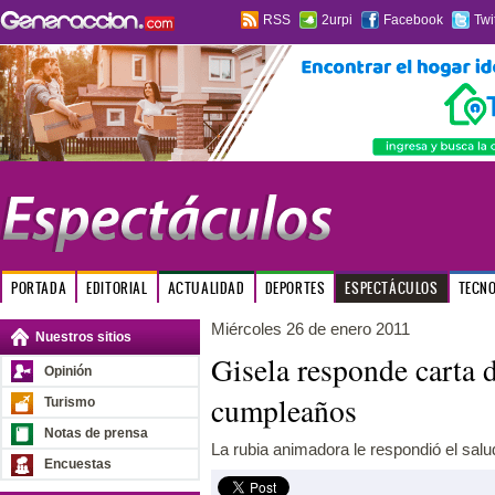
RSS
2urpi
Facebook
Twi
PORTADA
EDITORIAL
ACTUALIDAD
DEPORTES
ESPECTÁCULOS
TECN
Miércoles 26 de enero 2011
Nuestros sitios
Gisela responde carta 
Opinión
cumpleaños
Turismo
Notas de prensa
La rubia animadora le respondió el saludo
Encuestas