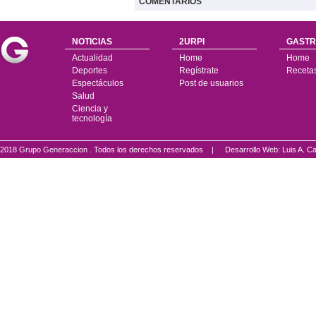
COMENTARIOS
NOTICIAS
2URPI
GASTR
Actualidad
Home
Home
Deportes
Regístrate
Receta
Espectáculos
Post de usuarios
Salud
Ciencia y
tecnología
2018 Grupo Generaccion . Todos los derechos reservados |
Desarrollo Web: Luis A.