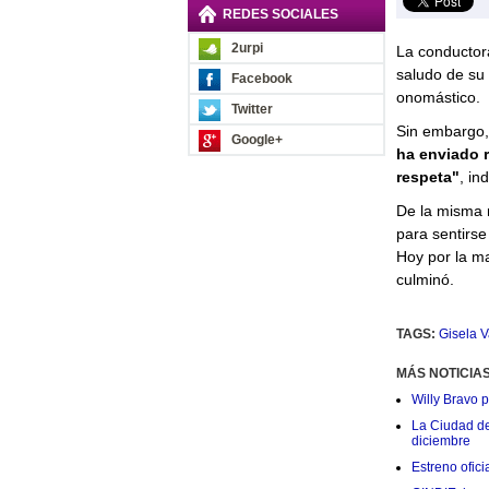
REDES SOCIALES
2urpi
La conductor
saludo de su
Facebook
onomástico.
Twitter
Sin embargo, 
Google+
ha enviado r
respeta"
, in
De la misma m
para sentirse
Hoy por la ma
culminó.
TAGS:
Gisela V
MÁS NOTICIA
Willy Bravo 
La Ciudad de 
diciembre
Estreno ofic