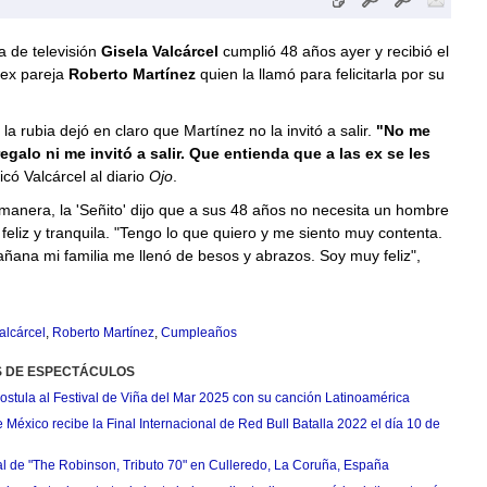
a de televisión
Gisela Valcárcel
cumplió 48 años ayer y recibió el
 ex pareja
Roberto Martínez
quien la llamó para felicitarla por su
la rubia dejó en claro que Martínez no la invitó a salir.
"No me
egalo ni me invitó a salir. Que entienda que a las ex se les
dicó Valcárcel al diario
Ojo
.
anera, la 'Señito' dijo que a sus 48 años no necesita un hombre
 feliz y tranquila. "Tengo lo que quiero y me siento muy contenta.
ñana mi familia me llenó de besos y abrazos. Soy muy feliz",
alcárcel
,
Roberto Martínez
,
Cumpleaños
S DE ESPECTÁCULOS
postula al Festival de Viña del Mar 2025 con su canción Latinoamérica
México recibe la Final Internacional de Red Bull Batalla 2022 el día 10 de
ial de "The Robinson, Tributo 70" en Culleredo, La Coruña, España