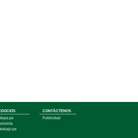
EGOCIOS
CONTÁCTENOS
depa.pe
Publicidad
onomía
trabajo.pe