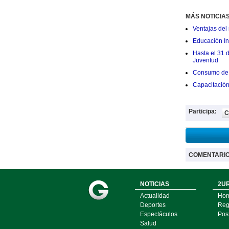
MÁS NOTICIA
Ventajas del 
Educación Ini
Hasta el 31 
Juventud
Consumo de 
Capacitació
Participa:
C
COMENTARI
NOTICIAS
2UR
Actualidad
Ho
Deportes
Regí
Espectáculos
Pos
Salud