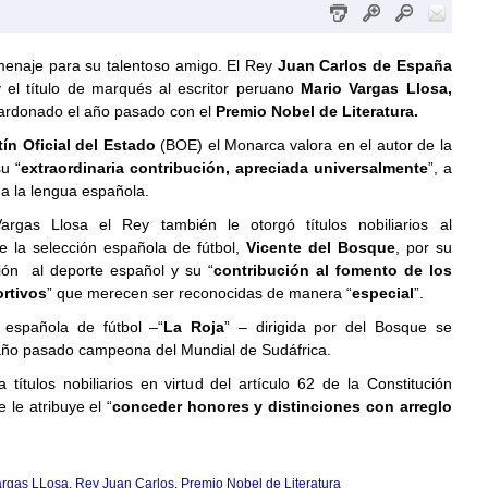
naje para su talentoso amigo. El Rey
Juan Carlos de España
 el título de marqués al escritor peruano
Mario Vargas Llosa,
lardonado el año pasado con el
Premio Nobel de Literatura.
tín Oficial del Estado
(BOE) el Monarca valora en el autor de la
u “
extraordinaria contribución, apreciada universalmente
”, a
y a la lengua española.
argas Llosa el Rey también le otorgó títulos nobiliarios al
e la selección española de fútbol,
Vicente del Bosque
, por su
ión al deporte español y su “
contribución al fomento de los
rtivos
” que merecen ser reconocidas de manera “
especial
”.
 española de fútbol –“
La Roja
” – dirigida por del Bosque se
año pasado campeona del Mundial de Sudáfrica.
 títulos nobiliarios en virtud del artículo 62 de la Constitución
 le atribuye el “
conceder honores y distinciones con arreglo
argas LLosa
,
Rey Juan Carlos
,
Premio Nobel de Literatura