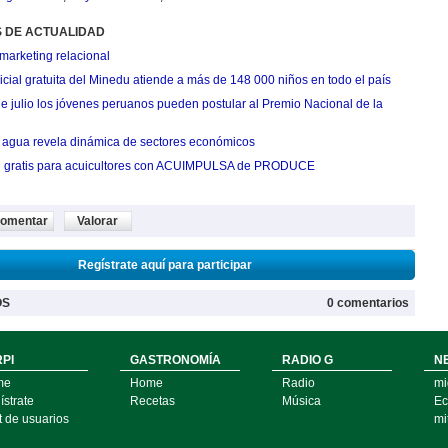
S DE ACTUALIDAD
marketing relacional
cial gratuita del Minedu atiende a más de 148 000 niños en todo el país
de julio los jóvenes peruanos pueden postular al Premio Nacional de la
agua revela dinámica de sectores económicos
n gratis para acuicultores con ACUIMPULSA de PRODUCE
omentar
Valorar
Regístrate aquí para participar
OS
0 comentarios
PI
GASTRONOMÍA
RADIO G
N
me
Home
Radio
mi
strate
Recetas
Música
Ec
t de usuarios
mi