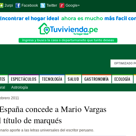
2urpi
Facebook
Twitter
Google+
TES
ESPECTÁCULOS
TECNOLOGÍA
SALUD
GASTRONOMÍA
ECOLOGÍA
ural
Astrología
ebrero 2011
España concede a Mario Vargas
l título de marqués
nario aporte a las letras universales del escritor peruano.