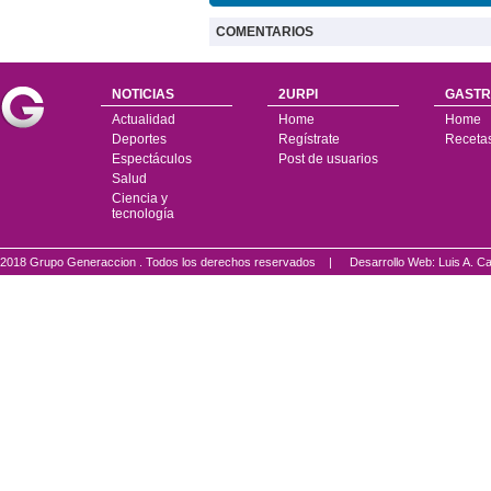
COMENTARIOS
NOTICIAS
2URPI
GASTR
Actualidad
Home
Home
Deportes
Regístrate
Receta
Espectáculos
Post de usuarios
Salud
Ciencia y
tecnología
2018 Grupo Generaccion . Todos los derechos reservados |
Desarrollo Web: Luis A.