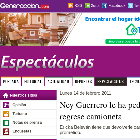
RSS
2urpi
Facebook
Twi
PORTADA
EDITORIAL
ACTUALIDAD
DEPORTES
ESPECTÁCULOS
TECN
Lunes 14 de febrero 2011
Nuestros sitios
Ney Guerrero le ha ped
Opinión
regrese camioneta
Turismo
Notas de prensa
Ericka Beleván tiene que devolverle ca
Encuestas
prometido.