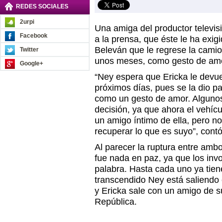
REDES SOCIALES
2urpi
Una amiga del productor televis
Facebook
a la prensa, que éste le ha exig
Beleván que le regrese la camio
Twitter
unos meses, como gesto de am
Google+
“Ney espera que Ericka le devue
próximos días, pues se la dio p
como un gesto de amor. Alguno
decisión, ya que ahora el vehíc
un amigo íntimo de ella, pero no
recuperar lo que es suyo”, contó
Al parecer la ruptura entre a
fue nada en paz, ya que los invo
palabra. Hasta cada uno ya tie
transcendido Ney está saliend
y Ericka sale con un amigo de s
República.